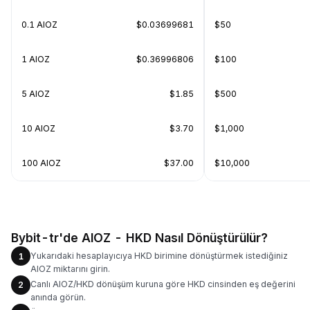
0.1 AIOZ
$0.03699681
$50
1 AIOZ
$0.36996806
$100
5 AIOZ
$1.85
$500
10 AIOZ
$3.70
$1,000
100 AIOZ
$37.00
$10,000
Bybit-tr'de AIOZ - HKD Nasıl Dönüştürülür?
Yukarıdaki hesaplayıcıya HKD birimine dönüştürmek istediğiniz
1
AIOZ miktarını girin.
Canlı AIOZ/HKD dönüşüm kuruna göre HKD cinsinden eş değerini
2
anında görün.