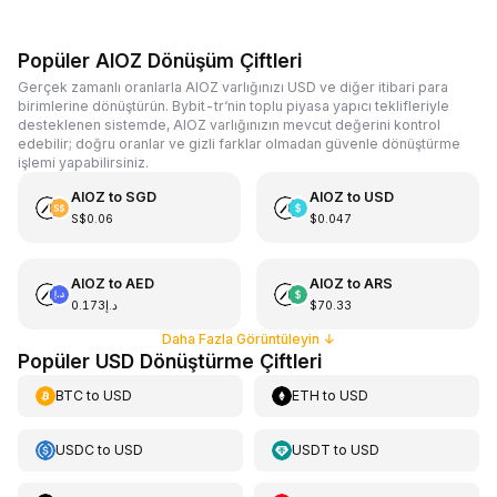
Popüler AIOZ Dönüşüm Çiftleri
Gerçek zamanlı oranlarla AIOZ varlığınızı USD ve diğer itibari para
birimlerine dönüştürün. Bybit-tr‘nin toplu piyasa yapıcı teklifleriyle
desteklenen sistemde, AIOZ varlığınızın mevcut değerini kontrol
edebilir; doğru oranlar ve gizli farklar olmadan güvenle dönüştürme
işlemi yapabilirsiniz.
AIOZ
to
SGD
AIOZ
to
USD
S$0.06
$0.047
AIOZ
to
AED
AIOZ
to
ARS
د.إ0.173
$70.33
Daha Fazla Görüntüleyin
↓
Popüler USD Dönüştürme Çiftleri
BTC
to
USD
ETH
to
USD
USDC
to
USD
USDT
to
USD