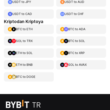
USDT
to
JPY
USDT
to
AUD
USDT
to
CAD
USDT
to
CHF
Kriptodan Kriptoya
BTC
to
ETH
BTC
to
ADA
SOL
to
TRX
BTC
to
SOL
ETH
to
SOL
BTC
to
XRP
ETH
to
BNB
SOL
to
AVAX
BTC
to
DOGE