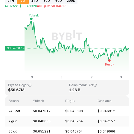
24H
7D
14D
30D
60D
200D
Yüksek
:
$
0.048920
Düşük
:
$
0.046138
Son Güncelleme: 2026-08-09, 11:38 GMT+0
Tüm Zamanların Zirvesi (ATH)
Tüm Zamanların Dibi (ATL)
$2.65
$0.010996
Piyasa Değeri
Dolaşımdaki Arz
$59.67M
1.26 B
Zaman
Yüksek
Düşük
Ortalama
De
24 Saat
$0.047017
$0.046808
$0.046912
+1
7 gün
$0.048605
$0.046754
$0.047157
-2
30 gün
$0.051291
$0.046754
$0.049006
-8