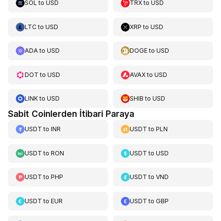
SOL
to
USD
TRX
to
USD
LTC
to
USD
XRP
to
USD
ADA
to
USD
DOGE
to
USD
DOT
to
USD
AVAX
to
USD
LINK
to
USD
SHIB
to
USD
Sabit Coinlerden İtibari Paraya
USDT
to
INR
USDT
to
PLN
USDT
to
RON
USDT
to
USD
USDT
to
PHP
USDT
to
VND
USDT
to
EUR
USDT
to
GBP