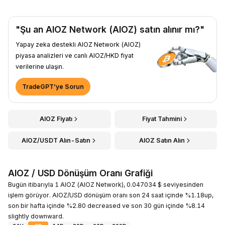
"Şu an AIOZ Network (AIOZ) satın alınır mı?"
Yapay zeka destekli AIOZ Network (AIOZ)
piyasa analizleri ve canlı AIOZ/HKD fiyat
verilerine ulaşın.
TradeGPT’ye Sorun
AIOZ Fiyatı
Fiyat Tahmini
AIOZ/USDT Alın-Satın
AIOZ Satın Alın
AIOZ / USD Dönüşüm Oranı Grafiği
Bugün itibarıyla 1 AIOZ (AIOZ Network), 0.047034 $ seviyesinden
işlem görüyor. AIOZ/USD dönüşüm oranı son 24 saat içinde %1.18up,
son bir hafta içinde %2.80 decreased ve son 30 gün içinde %8.14
slightly downward.