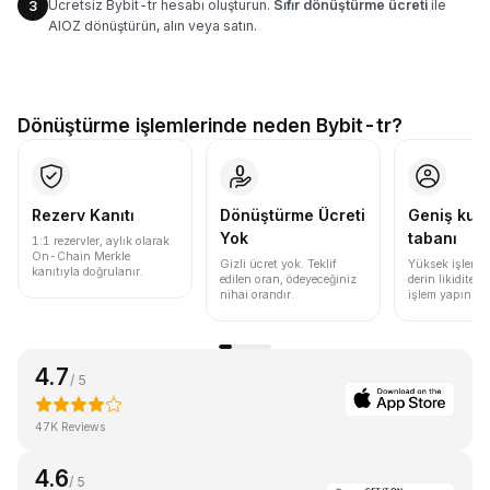
Ücretsiz Bybit-tr hesabı oluşturun.
Sıfır dönüştürme ücreti
ile
3
AIOZ dönüştürün, alın veya satın.
Dönüştürme işlemlerinde neden Bybit-tr?
Rezerv Kanıtı
Dönüştürme Ücreti
Geniş kull
Yok
tabanı
1:1 rezervler, aylık olarak
On-Chain Merkle
Gizli ücret yok. Teklif
Yüksek işlem 
kanıtıyla doğrulanır.
edilen oran, ödeyeceğiniz
derin likidite i
nihai orandır.
işlem yapın.
4.7
/ 5
47K Reviews
4.6
/ 5