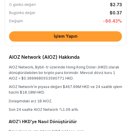
$2.73
O günkü değeri
$0.37
Bugünkü değer
-86.43
%
Değişim
İşlem Yapın
AIOZ Network (AIOZ) Hakkında
AIOZ Network, Bybit-tr üzerinde Hong Kong Doları (HKD) olarak
dönüştürülebilen bir kripto para birimidir. Mevcut döviz kuru 1
AIOZ = $0.3699680553590771 HKD.
AIOZ Network'in piyasa değeri $467.99M HKD ve 24 saatlik işlem
hacmi $18.18M HKD.
Dolaşımdaki arz 1B AIOZ.
Son 24 saatte AIOZ Network %1.09 arttı.
AIOZ'i HKD'ye Nasıl Dönüştürülür