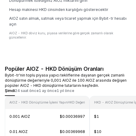
Dönüştürmek istediğiniz AIOZ miktarını girin
Hesap makinesi HKD cinsinden karşılığını gösterecektir
AIOZ satın almak, satmak veya ticaret yapmak için Bybit-tr hesabı
açın
AIOZ - HKD döviz kuru, piyasa verilerine göre gerçek zamanlı olarak
güncellenir.
Popüler AIOZ - HKD Dönüşüm Oranları
Bybit-tr'nin toplu piyasa yapıcı tekliflerine dayanan gerçek zamanlı
dönüştürme değerleriyle 0,001 AIOZ ile 100 AIOZ arasında değişen
popüler AIOZ - HKD dönüştürme tutarlarını keşfedin.
Şimdi
24 saat önce
1 ay önce
1 yıl önce
AIOZ - HKD Dönüştürme İşlemi Yapın
HKD Değeri
HKD - AIOZ Dönüştürme İş
0.001 AIOZ
$0.00036997
$1
0.01 AIOZ
$0.00369968
$10