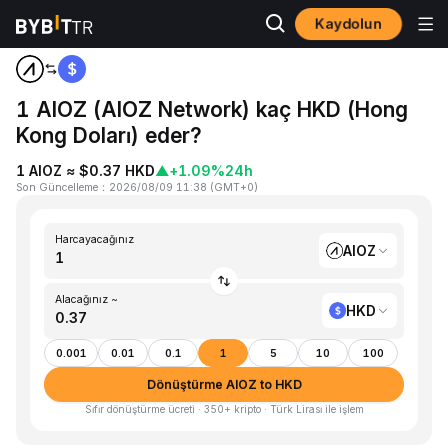
Kaydolun
Ana Sayfa
AIOZ to HKD
1 AIOZ (AIOZ Network) kaç HKD (Hong
Kong Doları) eder?
1 AIOZ ≈ $0.37 HKD
▲
+1.09%
24h
Son Güncelleme
：
2026/08/09 11:38
(
GMT+0
)
Harcayacağınız
AIOZ
Alacağınız ~
HKD
0.001
0.01
0.1
1
5
10
100
Dönüştürme AIOZ to HKD
Sıfır dönüştürme ücreti · 350+ kripto · Türk Lirası ile işlem