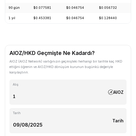
90 gün
$0.077581
$0.046754
$0.056732
-1
1 yıl
$0.453381
$0.046754
$0.128440
-8
AIOZ/HKD Geçmişte Ne Kadardı?
AIOZ (AIOZ Network) varlığınızın geçmişteki herhangi bir tarihte kaç HKD
ettiğini öğrenin ve AIOZ/HKD dönüşüm kurunun bugünkü değeriyle
karşılaştırın.
Alış
AIOZ
Tarih
Tarih