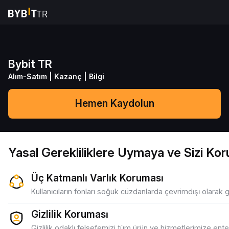
Bybit TR
Alım-Satım
|
Kazanç
|
Bilgi
Hemen Kaydolun
Yasal Gerekliliklere Uymaya ve Sizi K
Üç Katmanlı Varlık Koruması
Kullanıcıların fonları soğuk cüzdanlarda çevrimdışı olarak 
Gizlilik Koruması
Gizlilik odaklı felsefemizi tüm ürün ve hizmetlerimize ent