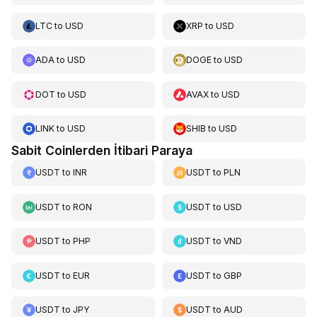
LTC
to
USD
XRP
to
USD
ADA
to
USD
DOGE
to
USD
DOT
to
USD
AVAX
to
USD
LINK
to
USD
SHIB
to
USD
Sabit Coinlerden İtibari Paraya
USDT
to
INR
USDT
to
PLN
USDT
to
RON
USDT
to
USD
USDT
to
PHP
USDT
to
VND
USDT
to
EUR
USDT
to
GBP
USDT
to
JPY
USDT
to
AUD