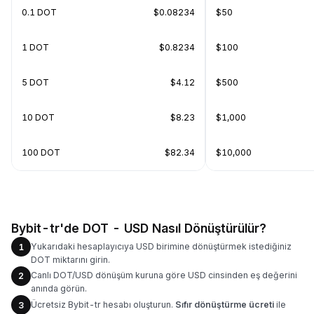
0.1 DOT
$0.08234
$50
1 DOT
$0.8234
$100
5 DOT
$4.12
$500
10 DOT
$8.23
$1,000
100 DOT
$82.34
$10,000
Bybit-tr'de DOT - USD Nasıl Dönüştürülür?
Yukarıdaki hesaplayıcıya USD birimine dönüştürmek istediğiniz
1
DOT miktarını girin.
Canlı DOT/USD dönüşüm kuruna göre USD cinsinden eş değerini
2
anında görün.
Ücretsiz Bybit-tr hesabı oluşturun.
Sıfır dönüştürme ücreti
ile
3