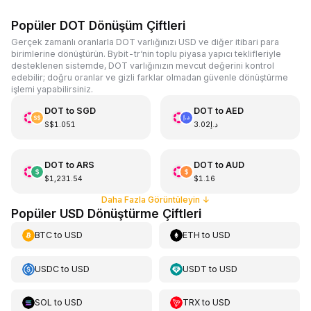
Popüler DOT Dönüşüm Çiftleri
Gerçek zamanlı oranlarla DOT varlığınızı USD ve diğer itibari para
birimlerine dönüştürün. Bybit-tr‘nin toplu piyasa yapıcı teklifleriyle
desteklenen sistemde, DOT varlığınızın mevcut değerini kontrol
edebilir; doğru oranlar ve gizli farklar olmadan güvenle dönüştürme
işlemi yapabilirsiniz.
DOT
to
SGD
DOT
to
AED
S$1.051
د.إ3.02
DOT
to
ARS
DOT
to
AUD
$1,231.54
$1.16
Daha Fazla Görüntüleyin
↓
Popüler USD Dönüştürme Çiftleri
BTC
to
USD
ETH
to
USD
USDC
to
USD
USDT
to
USD
SOL
to
USD
TRX
to
USD