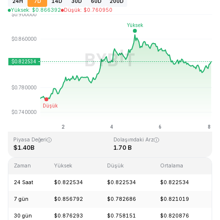
24H
7D
14D
30D
60D
200D
Yüksek
:
$
0.866392
Düşük
:
$
0.760950
Son Güncelleme: 2026-08-08, 01:51 GMT+0
Tüm Zamanların Zirvesi (ATH)
Tüm Zamanların Dibi (ATL)
$54.98
$0.746764
Piyasa Değeri
Dolaşımdaki Arz
$1.40B
1.70 B
Zaman
Yüksek
Düşük
Ortalama
De
24 Saat
$0.822534
$0.822534
$0.822534
+0
7 gün
$0.856792
$0.782686
$0.821019
+8
30 gün
$0.876293
$0.758151
$0.820876
-0