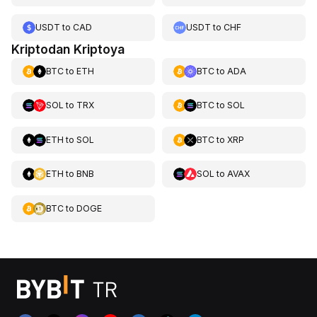
USDT
to
CAD
USDT
to
CHF
Kriptodan Kriptoya
BTC
to
ETH
BTC
to
ADA
SOL
to
TRX
BTC
to
SOL
ETH
to
SOL
BTC
to
XRP
ETH
to
BNB
SOL
to
AVAX
BTC
to
DOGE