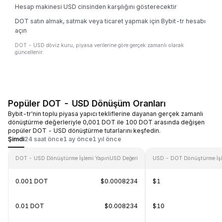
Hesap makinesi USD cinsinden karşılığını gösterecektir
DOT satın almak, satmak veya ticaret yapmak için Bybit-tr hesabı
açın
DOT - USD döviz kuru, piyasa verilerine göre gerçek zamanlı olarak
güncellenir.
Popüler DOT - USD Dönüşüm Oranları
Bybit-tr'nin toplu piyasa yapıcı tekliflerine dayanan gerçek zamanlı
dönüştürme değerleriyle 0,001 DOT ile 100 DOT arasında değişen
popüler DOT - USD dönüştürme tutarlarını keşfedin.
Şimdi
24 saat önce
1 ay önce
1 yıl önce
DOT - USD Dönüştürme İşlemi Yapın
USD Değeri
USD - DOT Dönüştürme İşl
0.001 DOT
$0.0008234
$1
0.01 DOT
$0.008234
$10