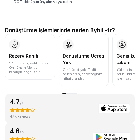
DOT dönüştürün, alın veya satın.
Dönüştürme işlemlerinde neden Bybit-tr?
Rezerv Kanıtı
Dönüştürme Ücreti
Geniş kull
Yok
tabanı
1:1 rezervler, aylık olarak
On-Chain Merkle
Gizli ücret yok. Teklif
Yüksek işlem 
kanıtıyla doğrulanır.
edilen oran, ödeyeceğiniz
derin likidite i
nihai orandır.
işlem yapın.
4.7
/ 5
47K Reviews
4.6
/ 5