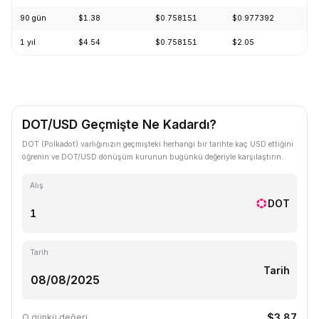
90 gün
$1.38
$0.758151
$0.977392
-1
1 yıl
$4.54
$0.758151
$2.05
-7
DOT/USD Geçmişte Ne Kadardı?
DOT (Polkadot) varlığınızın geçmişteki herhangi bir tarihte kaç USD ettiğini
öğrenin ve DOT/USD dönüşüm kurunun bugünkü değeriyle karşılaştırın.
Alış
DOT
Tarih
Tarih
$3.87
O günkü değeri