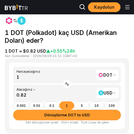
Kaydolun
Ana Sayfa
DOT to USD
1 DOT (Polkadot) kaç USD (Amerikan
Doları) eder?
1 DOT ≈ $0.82 USD
▲
+0.55%
24h
Son Güncelleme
：
2026/08/08 01:51
(
GMT+0
)
Harcayacağınız
DOT
Alacağınız ~
USD
0.001
0.01
0.1
1
5
10
100
Dönüştürme DOT to USD
Sıfır dönüştürme ücreti · 350+ kripto · Türk Lirası ile işlem