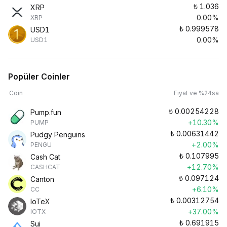
₺
1.036
XRP
0.00%
XRP
₺
0.999578
USD1
0.00%
USD1
Popüler Coinler
Coin
Fiyat ve %24sa
₺
0.00254228
Pump.fun
+10.30%
PUMP
₺
0.00631442
Pudgy Penguins
+2.00%
PENGU
₺
0.107995
Cash Cat
+12.70%
CASHCAT
₺
0.097124
Canton
+6.10%
CC
₺
0.00312754
IoTeX
+37.00%
IOTX
₺
0.691915
Sui