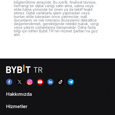
bilgilendirme amaçlıdır. Bu içerik; finansal tavsiye,
herhangi bir dijital varlığı satın alma, satma veya
elde tutma yönünde bir öneri ya da teklif teşkil
etmez. Dijital varlıklarla işlem yapmadan veya
bunları elde tutmadan önce yatırımcılar; mali
durumlarını ve risk toleransı düzeylerini dikkatlice
değerlendirmeli, gerektiğinde nitelikli hukuk, vergi
veya yatırım uzmanlarına danışmalıdır. Daha fazla
bilgi için lütfen Bybit TR'nin Hizmet Şartları'na göz
atın.
Hakkımızda
Hizmetler