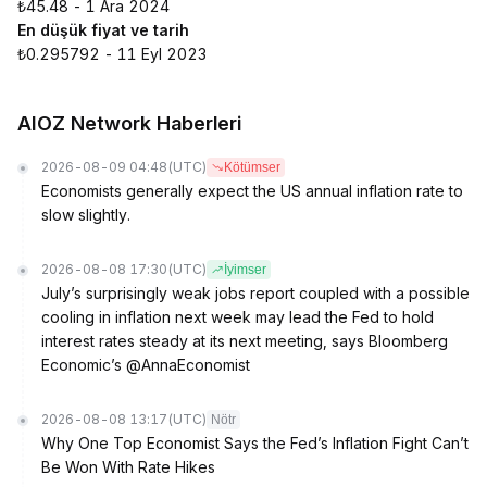
₺45.48 - 1 Ara 2024
En düşük fiyat ve tarih
₺0.295792 - 11 Eyl 2023
AIOZ Network Haberleri
2026-08-09 04:48
(UTC)
Kötümser
Economists generally expect the US annual inflation rate to
slow slightly.
2026-08-08 17:30
(UTC)
İyimser
July’s surprisingly weak jobs report coupled with a possible
cooling in inflation next week may lead the Fed to hold
interest rates steady at its next meeting, says Bloomberg
Economic’s @AnnaEconomist
2026-08-08 13:17
(UTC)
Nötr
Why One Top Economist Says the Fed’s Inflation Fight Can’t
Be Won With Rate Hikes