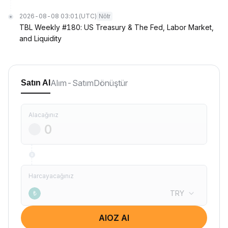
2026-08-08 03:01
(UTC)
Nötr
TBL Weekly #180: US Treasury & The Fed, Labor Market,
and Liquidity
Alım-Satım
Dönüştür
Satın Al
Alacağınız
Harcayacağınız
TRY
₺
AIOZ Al