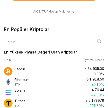
→
AIOZ/TRY Hesap Makinesi
En Popüler Kriptolar
Arayın
En Yüksek Piyasa Değeri Olan Kriptolar
Coin
Fiyat ve %24sa
₺
64,935.00
Bitcoin
0.00%
BTC
₺
1,918.50
Ethereum
+0.10%
ETH
₺
76.44
Solana
+2.00%
SOL
₺
0.173979
Tutorial
+231.60%
TUT