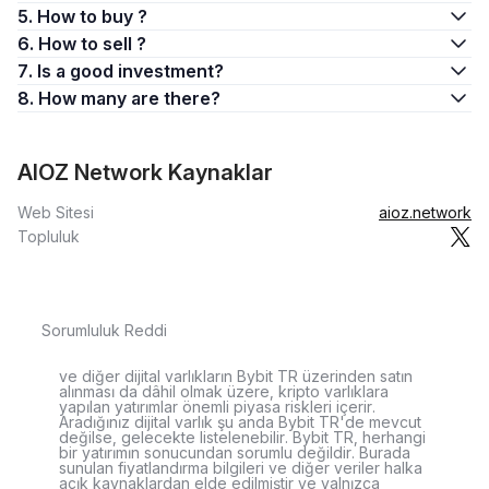
5. How to buy ?
6. How to sell ?
7. Is a good investment?
8. How many are there?
AIOZ Network Kaynaklar
Web Sitesi
aioz.network
Topluluk
Sorumluluk Reddi
ve diğer dijital varlıkların Bybit TR üzerinden satın
alınması da dâhil olmak üzere, kripto varlıklara
yapılan yatırımlar önemli piyasa riskleri içerir.
Aradığınız dijital varlık şu anda Bybit TR'de mevcut
değilse, gelecekte listelenebilir. Bybit TR, herhangi
bir yatırımın sonucundan sorumlu değildir. Burada
sunulan fiyatlandırma bilgileri ve diğer veriler halka
açık kaynaklardan elde edilmiştir ve yalnızca