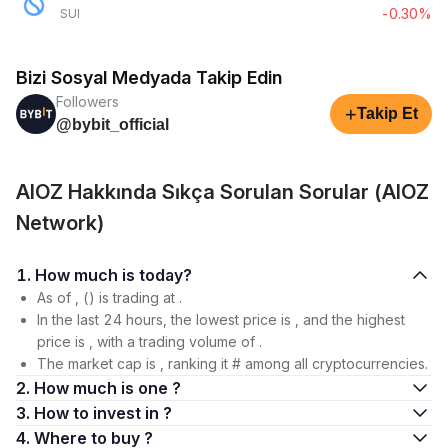
-0.30%
SUI
Bizi Sosyal Medyada Takip Edin
Followers
+
Takip Et
@bybit_official
AIOZ Hakkında Sıkça Sorulan Sorular (AIOZ
Network)
1. How much is today?
As of , () is trading at .
In the last 24 hours, the lowest price is , and the highest
price is , with a trading volume of .
The market cap is , ranking it # among all cryptocurrencies.
2. How much is one ?
3. How to invest in ?
4. Where to buy ?