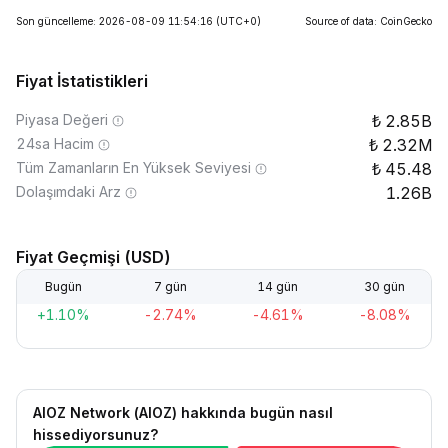
Son güncelleme: 2026-08-09 11:54:16
(UTC+0)
Source of data: CoinGecko
Fiyat İstatistikleri
Piyasa Değeri
2.85B
24sa Hacim
2.32M
Tüm Zamanların En Yüksek Seviyesi
45.48
Dolaşımdaki Arz
1.26B
Fiyat Geçmişi (USD)
Bugün
7 gün
14 gün
30 gün
+1.10%
-2.74%
-4.61%
-8.08%
AIOZ Network (AIOZ) hakkında bugün nasıl
hissediyorsunuz?