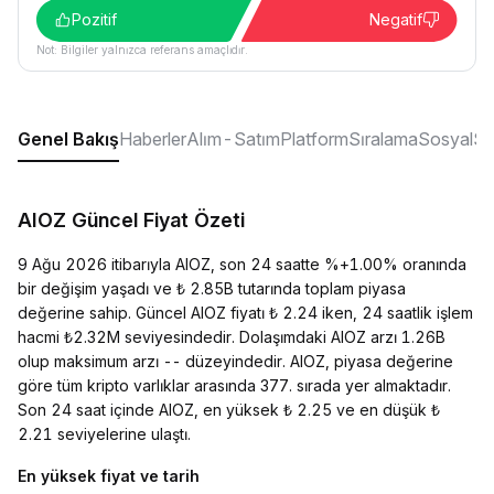
Pozitif
Negatif
Not: Bilgiler yalnızca referans amaçlıdır.
Genel Bakış
Haberler
Alım-Satım
Platform
Sıralama
Sosyal
S
AIOZ Güncel Fiyat Özeti
9 Ağu 2026 itibarıyla AIOZ, son 24 saatte %+1.00% oranında
bir değişim yaşadı ve ₺ 2.85B tutarında toplam piyasa
değerine sahip. Güncel AIOZ fiyatı ₺ 2.24 iken, 24 saatlik işlem
hacmi ₺2.32M seviyesindedir. Dolaşımdaki AIOZ arzı 1.26B
olup maksimum arzı -- düzeyindedir. AIOZ, piyasa değerine
göre tüm kripto varlıklar arasında 377. sırada yer almaktadır.
Son 24 saat içinde AIOZ, en yüksek ₺ 2.25 ve en düşük ₺
2.21 seviyelerine ulaştı.
En yüksek fiyat ve tarih