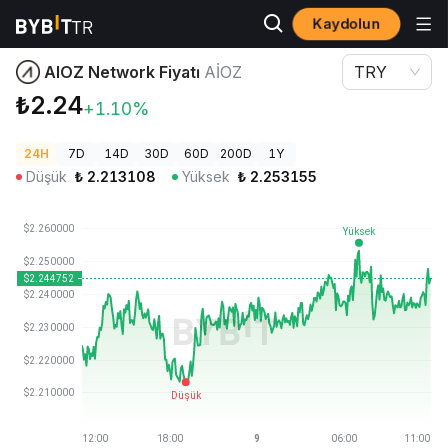
Kaydolun
Kripto Fiyatları
AIOZ Network Fiyatı AIOZ
AIOZ Network Fiyatı
AIOZ
TRY
₺2.24
+1.10%
24H
7D
14D
30D
60D
200D
1Y
Düşük
₺
2.213108
Yüksek
₺
2.253155