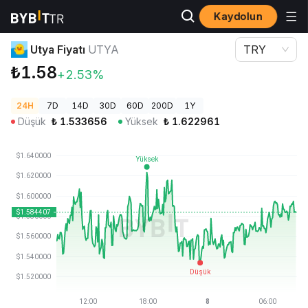
Kaydolun
Kripto Fiyatları
Utya Fiyatı UTYA
Utya Fiyatı
UTYA
TRY
₺1.58
+2.53%
24H
7D
14D
30D
60D
200D
1Y
Düşük
₺
1.533656
Yüksek
₺
1.622961