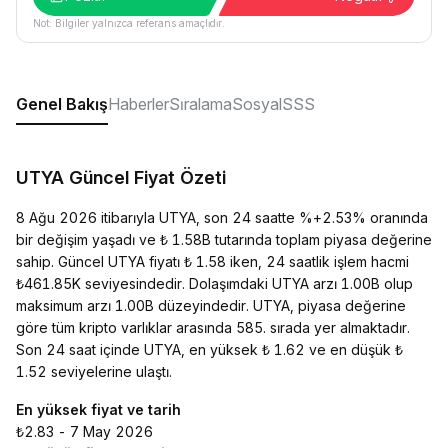
Not: Bilgiler yalnızca referans amaçlıdır.
Genel Bakış
Haberler
Sıralama
Sosyal
SSS
UTYA Güncel Fiyat Özeti
8 Ağu 2026 itibarıyla UTYA, son 24 saatte %+2.53% oranında
bir değişim yaşadı ve ₺ 1.58B tutarında toplam piyasa değerine
sahip. Güncel UTYA fiyatı ₺ 1.58 iken, 24 saatlik işlem hacmi
₺461.85K seviyesindedir. Dolaşımdaki UTYA arzı 1.00B olup
maksimum arzı 1.00B düzeyindedir. UTYA, piyasa değerine
göre tüm kripto varlıklar arasında 585. sırada yer almaktadır.
Son 24 saat içinde UTYA, en yüksek ₺ 1.62 ve en düşük ₺
1.52 seviyelerine ulaştı.
En yüksek fiyat ve tarih
₺2.83 - 7 May 2026