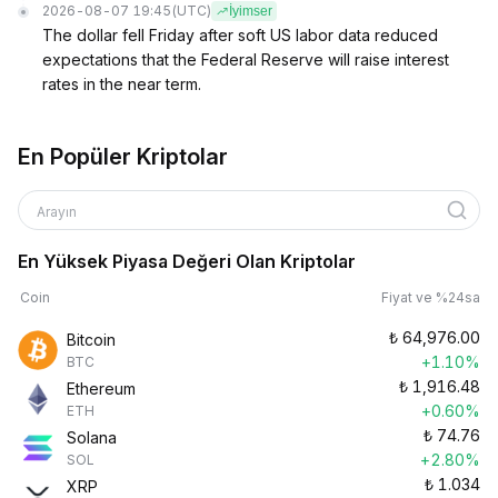
2026-08-07 19:45
(UTC)
İyimser
The dollar fell Friday after soft US labor data reduced
expectations that the Federal Reserve will raise interest
rates in the near term.
En Popüler Kriptolar
Arayın
En Yüksek Piyasa Değeri Olan Kriptolar
Coin
Fiyat ve %24sa
₺
64,976.00
Bitcoin
+1.10%
BTC
₺
1,916.48
Ethereum
+0.60%
ETH
₺
74.76
Solana
+2.80%
SOL
₺
1.034
XRP