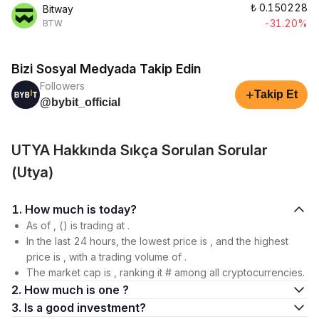
₺
0.150228
Bitway
-31.20%
BTW
Bizi Sosyal Medyada Takip Edin
Followers
+
Takip Et
@bybit_official
UTYA Hakkında Sıkça Sorulan Sorular
(Utya)
1. How much is today?
As of , () is trading at .
In the last 24 hours, the lowest price is , and the highest
price is , with a trading volume of .
The market cap is , ranking it # among all cryptocurrencies.
2. How much is one ?
3. Is a good investment?