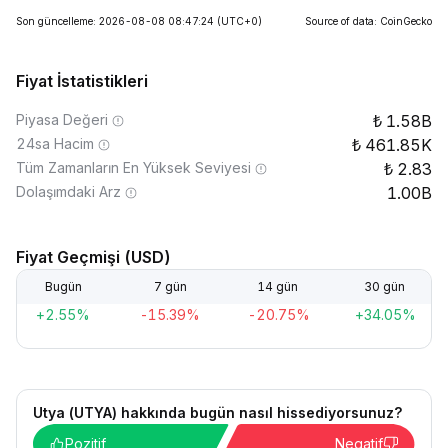
Son güncelleme: 2026-08-08 08:47:24
(UTC+0)
Source of data: CoinGecko
Fiyat İstatistikleri
Piyasa Değeri
1.58B
24sa Hacim
461.85K
Tüm Zamanların En Yüksek Seviyesi
2.83
Dolaşımdaki Arz
1.00B
Fiyat Geçmişi (USD)
Bugün
7 gün
14 gün
30 gün
+2.55%
-15.39%
-20.75%
+34.05%
Utya (UTYA) hakkında bugün nasıl hissediyorsunuz?
Pozitif
Negatif