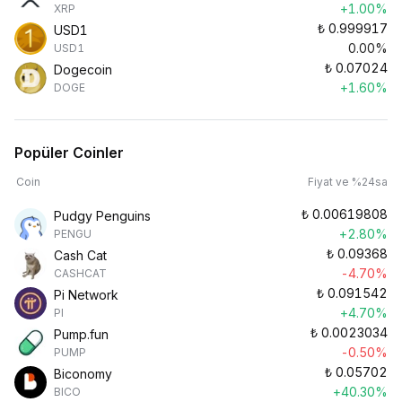
+1.00%
XRP
₺
0.999917
USD1
0.00%
USD1
₺
0.07024
Dogecoin
+1.60%
DOGE
Popüler Coinler
Coin
Fiyat ve %24sa
₺
0.00619808
Pudgy Penguins
+2.80%
PENGU
₺
0.09368
Cash Cat
-4.70%
CASHCAT
₺
0.091542
Pi Network
+4.70%
PI
₺
0.0023034
Pump.fun
-0.50%
PUMP
₺
0.05702
Biconomy
+40.30%
BICO