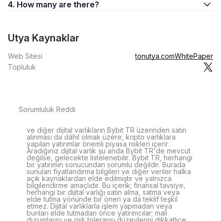
4. How many are there?
Utya Kaynaklar
Web Sitesi
tonutya.com
WhitePaper
Topluluk
Sorumluluk Reddi
ve diğer dijital varlıkların Bybit TR üzerinden satın
alınması da dâhil olmak üzere, kripto varlıklara
yapılan yatırımlar önemli piyasa riskleri içerir.
Aradığınız dijital varlık şu anda Bybit TR'de mevcut
değilse, gelecekte listelenebilir. Bybit TR, herhangi
bir yatırımın sonucundan sorumlu değildir. Burada
sunulan fiyatlandırma bilgileri ve diğer veriler halka
açık kaynaklardan elde edilmiştir ve yalnızca
bilgilendirme amaçlıdır. Bu içerik; finansal tavsiye,
herhangi bir dijital varlığı satın alma, satma veya
elde tutma yönünde bir öneri ya da teklif teşkil
etmez. Dijital varlıklarla işlem yapmadan veya
bunları elde tutmadan önce yatırımcılar; mali
durumlarını ve risk toleransı düzeylerini dikkatlice