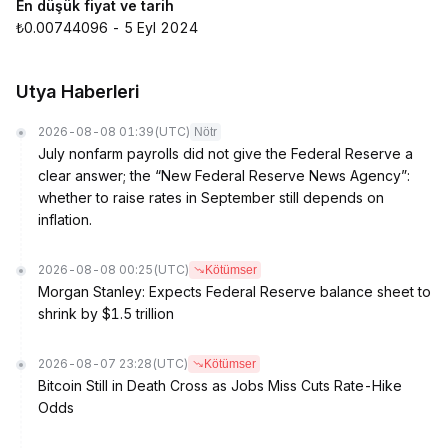
En düşük fiyat ve tarih
₺0.00744096 - 5 Eyl 2024
Utya Haberleri
2026-08-08 01:39
(UTC)
Nötr
July nonfarm payrolls did not give the Federal Reserve a
clear answer; the “New Federal Reserve News Agency”:
whether to raise rates in September still depends on
inflation.
2026-08-08 00:25
(UTC)
Kötümser
Morgan Stanley: Expects Federal Reserve balance sheet to
shrink by $1.5 trillion
2026-08-07 23:28
(UTC)
Kötümser
Bitcoin Still in Death Cross as Jobs Miss Cuts Rate-Hike
Odds