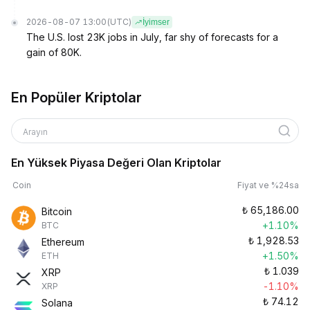
2026-08-07 13:00
(UTC)
İyimser
The U.S. lost 23K jobs in July, far shy of forecasts for a
gain of 80K.
En Popüler Kriptolar
Arayın
En Yüksek Piyasa Değeri Olan Kriptolar
Coin
Fiyat ve %24sa
₺
65,186.00
Bitcoin
+1.10%
BTC
₺
1,928.53
Ethereum
+1.50%
ETH
₺
1.039
XRP
-1.10%
XRP
₺
74.12
Solana