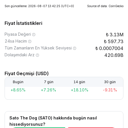
Son güncelleme: 2026-08-07 13:42:25
(UTC+0)
Source of data: CoinGecko
Fiyat İstatistikleri
Piyasa Değeri
3.13M
24sa Hacim
597.73
Tüm Zamanların En Yüksek Seviyesi
0.0007004
Dolaşımdaki Arz
420.69B
Fiyat Geçmişi (USD)
Bugün
7 gün
14 gün
30 gün
+8.65%
+7.26%
+18.10%
-9.31%
Sato The Dog (SATO) hakkında bugün nasıl
hissediyorsunuz?