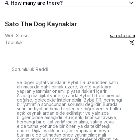
4. How many are there?
Sato The Dog Kaynaklar
Web Sitesi
satocto.com
Topluluk
Sorumluluk Reddi
ve diğer dijital varlıkların Bybit TR üzerinden satın
alınması da dâhil olmak üzere, kripto varlıklara
yapılan yatırımlar önemli piyasa riskleri içerir.
Aradığınız dijital varlık şu anda Bybit TR'de mevcut
değilse, gelecekte listelenebilir. Bybit TR, herhangi
bir yatırımın sonucundan sorumlu değildir. Burada
sunulan fiyatlandırma bilgileri ve diğer veriler halka
açık kaynaklardan elde edilmiştir ve yalnızca
bilgilendirme amaçlıdır. Bu içerik; finansal tavsiye,
herhangi bir dijital varlığı satın alma, satma veya
elde tutma yönünde bir öneri ya da teklif teşkil
etmez. Dijital varlıklarla işlem yapmadan veya
bunları elde tutmadan önce yatırımcılar; mali
durumlarını ve risk toleransı düzeylerini dikkatlice