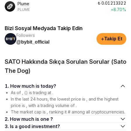
₺
0.01213322
Plume
+8.70%
PLUME
Bizi Sosyal Medyada Takip Edin
Followers
+
Takip Et
@bybit_official
SATO Hakkında Sıkça Sorulan Sorular (Sato
The Dog)
1. How much is today?
As of , () is trading at .
In the last 24 hours, the lowest price is , and the highest
price is , with a trading volume of .
The market cap is , ranking it # among all cryptocurrencies.
2. How much is one ?
3. Is a good investment?