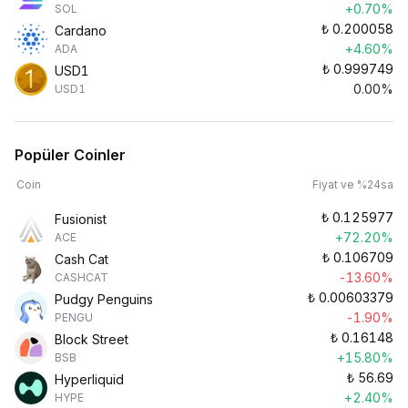
+0.70%
SOL
₺
0.200058
Cardano
+4.60%
ADA
₺
0.999749
USD1
0.00%
USD1
Popüler Coinler
Coin
Fiyat ve %24sa
₺
0.125977
Fusionist
+72.20%
ACE
₺
0.106709
Cash Cat
-13.60%
CASHCAT
₺
0.00603379
Pudgy Penguins
-1.90%
PENGU
₺
0.16148
Block Street
+15.80%
BSB
₺
56.69
Hyperliquid
+2.40%
HYPE