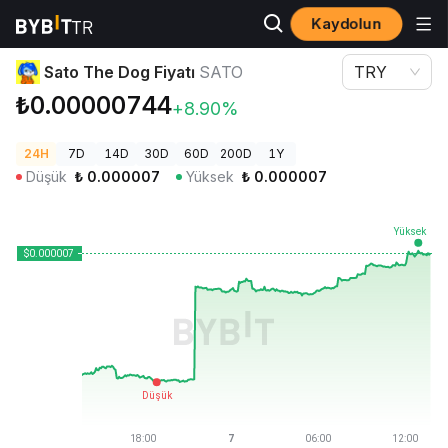
Kaydolun
Kripto Fiyatları
Sato The Dog Fiyatı SATO
Sato The Dog Fiyatı
SATO
TRY
₺0.00000744
+8.90%
24H
7D
14D
30D
60D
200D
1Y
Düşük
₺
0.000007
Yüksek
₺
0.000007