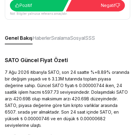
Pozitif
Negatif
Not: Bilgiler yalnızca referans amaçlıdır.
Genel Bakış
Haberler
Sıralama
Sosyal
SSS
SATO Güncel Fiyat Özeti
7 Ağu 2026 itibarıyla SATO, son 24 saatte %+8.89% oranında
bir değişim yaşadı ve ₺ 3.13M tutarında toplam piyasa
değerine sahip. Güncel SATO fiyatı ₺ 0.00000744 iken, 24
saatlik işlem hacmi ₺597.73 seviyesindedir. Dolaşımdaki SATO
arzı 420.69B olup maksimum arzı 420.69B düzeyindedir.
SATO, piyasa değerine göre tüm kripto varlıklar arasında
6507. sırada yer almaktadır. Son 24 saat içinde SATO, en
yüksek ₺ 0.00000746 ve en düşük ₺ 0.00000682
seviyelerine ulaştı.