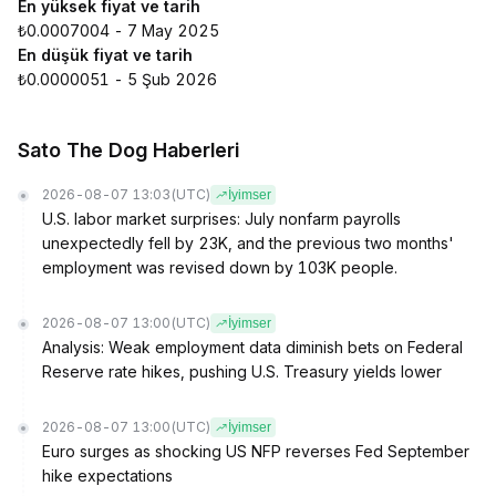
En yüksek fiyat ve tarih
₺0.0007004 - 7 May 2025
En düşük fiyat ve tarih
₺0.0000051 - 5 Şub 2026
Sato The Dog Haberleri
2026-08-07 13:03
(UTC)
İyimser
U.S. labor market surprises: July nonfarm payrolls
unexpectedly fell by 23K, and the previous two months'
employment was revised down by 103K people.
2026-08-07 13:00
(UTC)
İyimser
Analysis: Weak employment data diminish bets on Federal
Reserve rate hikes, pushing U.S. Treasury yields lower
2026-08-07 13:00
(UTC)
İyimser
Euro surges as shocking US NFP reverses Fed September
hike expectations