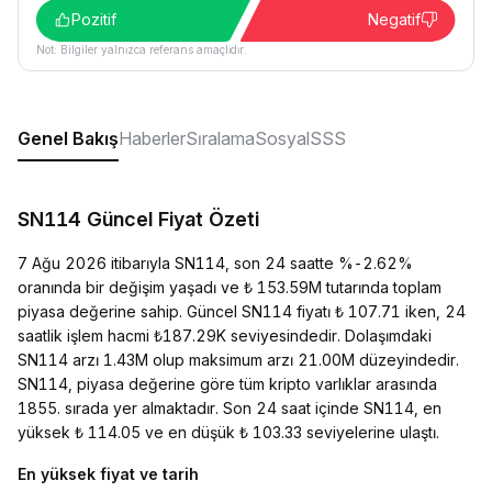
Pozitif
Negatif
Not: Bilgiler yalnızca referans amaçlıdır.
Genel Bakış
Haberler
Sıralama
Sosyal
SSS
SN114 Güncel Fiyat Özeti
7 Ağu 2026 itibarıyla SN114, son 24 saatte %-2.62%
oranında bir değişim yaşadı ve ₺ 153.59M tutarında toplam
piyasa değerine sahip. Güncel SN114 fiyatı ₺ 107.71 iken, 24
saatlik işlem hacmi ₺187.29K seviyesindedir. Dolaşımdaki
SN114 arzı 1.43M olup maksimum arzı 21.00M düzeyindedir.
SN114, piyasa değerine göre tüm kripto varlıklar arasında
1855. sırada yer almaktadır. Son 24 saat içinde SN114, en
yüksek ₺ 114.05 ve en düşük ₺ 103.33 seviyelerine ulaştı.
En yüksek fiyat ve tarih