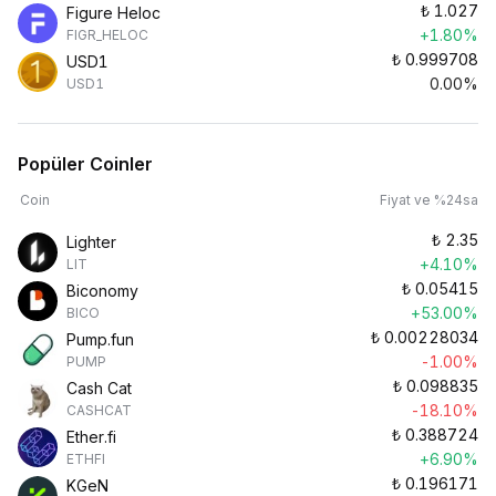
₺
1.027
Figure Heloc
+1.80%
FIGR_HELOC
₺
0.999708
USD1
0.00%
USD1
Popüler Coinler
Coin
Fiyat ve %24sa
₺
2.35
Lighter
+4.10%
LIT
₺
0.05415
Biconomy
+53.00%
BICO
₺
0.00228034
Pump.fun
-1.00%
PUMP
₺
0.098835
Cash Cat
-18.10%
CASHCAT
₺
0.388724
Ether.fi
+6.90%
ETHFI
₺
0.196171
KGeN