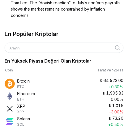
Tom Lee: The “dovish reaction” to July’s nonfarm payrolls
shows the market remains constrained by inflation
concerns
En Popüler Kriptolar
Arayın
En Yüksek Piyasa Değeri Olan Kriptolar
Coin
Fiyat ve %24sa
₺
64,523.00
Bitcoin
+0.30%
BTC
₺
1,905.83
Ethereum
0.00%
ETH
₺
1.015
XRP
-3.00%
XRP
₺
73.20
Solana
+0.50%
SOL