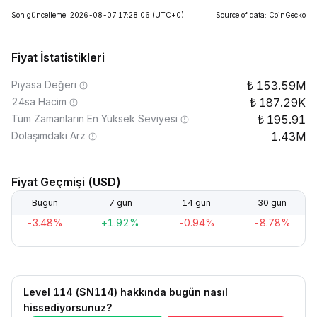
Son güncelleme: 2026-08-07 17:28:06
(UTC+0)
Source of data: CoinGecko
Fiyat İstatistikleri
Piyasa Değeri
153.59M
24sa Hacim
187.29K
Tüm Zamanların En Yüksek Seviyesi
195.91
Dolaşımdaki Arz
1.43M
Fiyat Geçmişi (USD)
Bugün
7 gün
14 gün
30 gün
-3.48%
+1.92%
-0.94%
-8.78%
Level 114 (SN114) hakkında bugün nasıl
hissediyorsunuz?