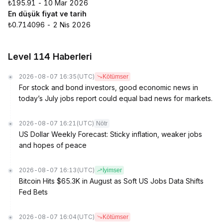
₺195.91 - 10 Mar 2026
En düşük fiyat ve tarih
₺0.714096 - 2 Nis 2026
Level 114 Haberleri
2026-08-07 16:35
(UTC)
Kötümser
For stock and bond investors, good economic news in
today’s July jobs report could equal bad news for markets.
2026-08-07 16:21
(UTC)
Nötr
US Dollar Weekly Forecast: Sticky inflation, weaker jobs
and hopes of peace
2026-08-07 16:13
(UTC)
İyimser
Bitcoin Hits $65.3K in August as Soft US Jobs Data Shifts
Fed Bets
2026-08-07 16:04
(UTC)
Kötümser