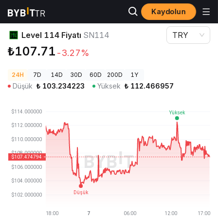
Kaydolun
Kripto Fiyatları
Level 114 Fiyatı SN114
Level 114 Fiyatı
SN114
TRY
₺107.71
-3.27%
24H
7D
14D
30D
60D
200D
1Y
Düşük
₺
103.234223
Yüksek
₺
112.466957