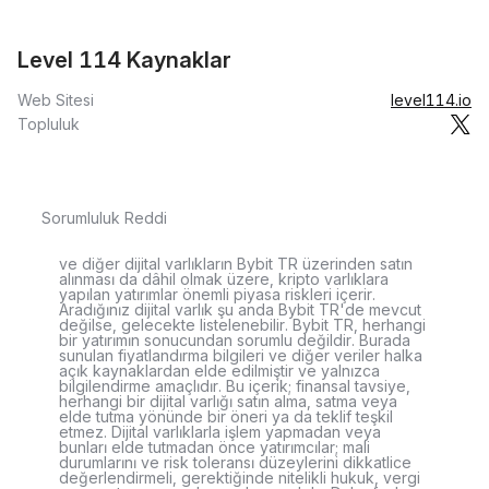
Level 114 Kaynaklar
Web Sitesi
level114.io
Topluluk
Sorumluluk Reddi
ve diğer dijital varlıkların Bybit TR üzerinden satın
alınması da dâhil olmak üzere, kripto varlıklara
yapılan yatırımlar önemli piyasa riskleri içerir.
Aradığınız dijital varlık şu anda Bybit TR'de mevcut
değilse, gelecekte listelenebilir. Bybit TR, herhangi
bir yatırımın sonucundan sorumlu değildir. Burada
sunulan fiyatlandırma bilgileri ve diğer veriler halka
açık kaynaklardan elde edilmiştir ve yalnızca
bilgilendirme amaçlıdır. Bu içerik; finansal tavsiye,
herhangi bir dijital varlığı satın alma, satma veya
elde tutma yönünde bir öneri ya da teklif teşkil
etmez. Dijital varlıklarla işlem yapmadan veya
bunları elde tutmadan önce yatırımcılar; mali
durumlarını ve risk toleransı düzeylerini dikkatlice
değerlendirmeli, gerektiğinde nitelikli hukuk, vergi