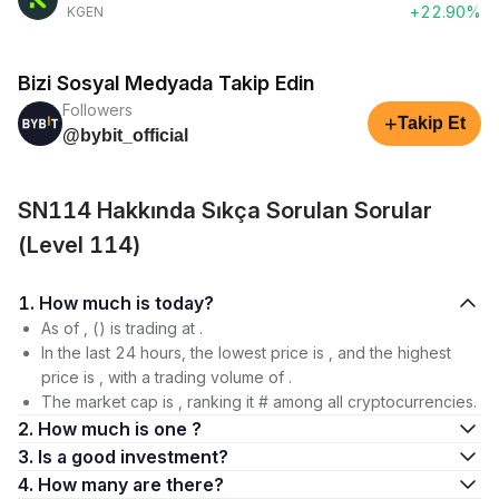
+22.90%
KGEN
Bizi Sosyal Medyada Takip Edin
Followers
+
Takip Et
@bybit_official
SN114 Hakkında Sıkça Sorulan Sorular
(Level 114)
1. How much is today?
As of , () is trading at .
In the last 24 hours, the lowest price is , and the highest
price is , with a trading volume of .
The market cap is , ranking it # among all cryptocurrencies.
2. How much is one ?
3. Is a good investment?
4. How many are there?