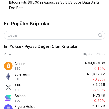
Bitcoin Hits $65.3K in August as Soft US Jobs Data Shifts
Fed Bets
En Popüler Kriptolar
Arayın
En Yüksek Piyasa Değeri Olan Kriptolar
Coin
Fiyat ve %24sa
₺
64,826.00
Bitcoin
-0.10%
BTC
₺
1,912.72
Ethereum
-0.30%
ETH
₺
1.019
XRP
-2.90%
XRP
₺
73.49
Solana
-0.20%
SOL
₺
1.028
Figure Heloc