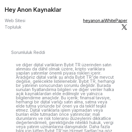
Hey Anon Kaynaklar
Web Sitesi
heyanon.ai
WhitePaper
Topluluk
Sorumluluk Reddi
ve diğer dijital varlıkların Bybit TR üzerinden satın
alınması da dâhil olmak üzere, kripto varlıklara
yapılan yatırımlar önemli piyasa riskleri içerir.
Aradığınız dijital varlık şu anda Bybit TR'de mevcut
değilse, gelecekte listelenebilir. Bybit TR, herhangi
bir yatırımın sonucundan sorumlu değildir. Burada
sunulan fiyatlandırma bilgileri ve diğer veriler halka
açık kaynaklardan elde edilmiştir ve yalnızca
bilgilendirme amaçlıdır. Bu içerik; finansal tavsiye,
herhangi bir dijital varlığı satın alma, satma veya
elde tutma yönünde bir öneri ya da teklif teşkil
etmez. Dijital varlıklarla işlem yapmadan veya
bunları elde tutmadan önce yatırımcılar; mali
durumlarını ve risk toleransı düzeylerini dikkatlice
değerlendirmeli, gerektiğinde nitelikli hukuk, vergi
veya yatırım uzmanlarına danışmalıdır. Daha fazla
bilgi için lütfen Bybit TR'nin Hizmet Şartları'na göz