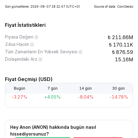
Son güncelleme: 2026-08-07 18:12:47
(UTC+0)
Source of data: CoinGecko
Fiyat İstatistikleri
Piyasa Değeri
211.66M
24sa Hacim
170.11K
Tüm Zamanların En Yüksek Seviyesi
876.59
Dolaşımdaki Arz
15.16M
Fiyat Geçmişi (USD)
Bugün
7 gün
14 gün
30 gün
-3.27%
+4.05%
-8.04%
-14.78%
Hey Anon (ANON) hakkında bugün nasıl
hissediyorsunuz?