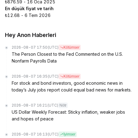
₺876.59 - 16 Oca 2025
En düşük fiyat ve tarih
₺12.68 - 6 Tem 2026
Hey Anon Haberleri
2026-08-07 17:50
(UTC)
Kötümser
The Person Closest to the Fed Commented on the U.S.
Nonfarm Payrolls Data
2026-08-07 16:35
(UTC)
Kötümser
For stock and bond investors, good economic news in
today’s July jobs report could equal bad news for markets.
2026-08-07 16:21
(UTC)
Nötr
US Dollar Weekly Forecast: Sticky inflation, weaker jobs
and hopes of peace
2026-08-07 16:13
(UTC)
İyimser