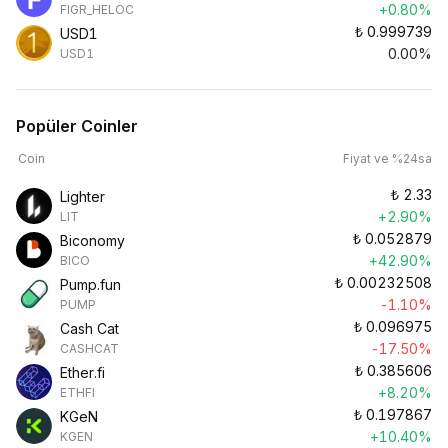
+0.80%
FIGR_HELOC
₺
0.999739
USD1
0.00%
USD1
Popüler Coinler
Coin
Fiyat ve %24sa
₺
2.33
Lighter
+2.90%
LIT
₺
0.052879
Biconomy
+42.90%
BICO
₺
0.00232508
Pump.fun
-1.10%
PUMP
₺
0.096975
Cash Cat
-17.50%
CASHCAT
₺
0.385606
Ether.fi
+8.20%
ETHFI
₺
0.197867
KGeN
+10.40%
KGEN