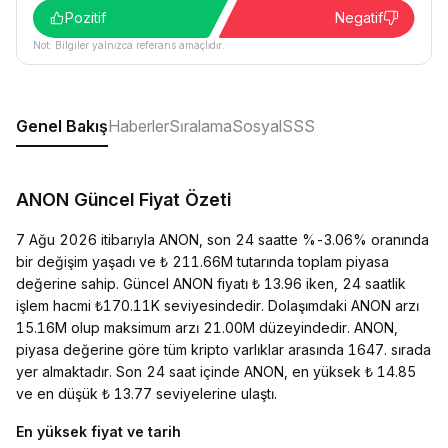
Pozitif
Negatif
Not: Bilgiler yalnızca referans amaçlıdır.
Genel Bakış
Haberler
Sıralama
Sosyal
SSS
ANON Güncel Fiyat Özeti
7 Ağu 2026 itibarıyla ANON, son 24 saatte %-3.06% oranında
bir değişim yaşadı ve ₺ 211.66M tutarında toplam piyasa
değerine sahip. Güncel ANON fiyatı ₺ 13.96 iken, 24 saatlik
işlem hacmi ₺170.11K seviyesindedir. Dolaşımdaki ANON arzı
15.16M olup maksimum arzı 21.00M düzeyindedir. ANON,
piyasa değerine göre tüm kripto varlıklar arasında 1647. sırada
yer almaktadır. Son 24 saat içinde ANON, en yüksek ₺ 14.85
ve en düşük ₺ 13.77 seviyelerine ulaştı.
En yüksek fiyat ve tarih