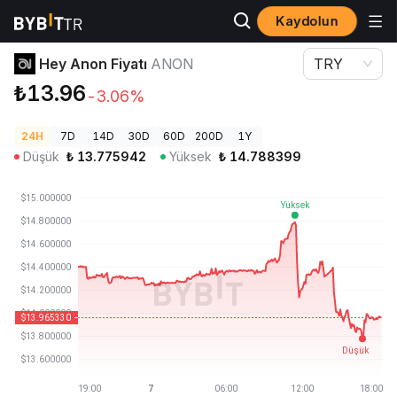
Kaydolun
Kripto Fiyatları
Hey Anon Fiyatı ANON
Hey Anon Fiyatı
ANON
TRY
₺13.96
-3.06%
24H
7D
14D
30D
60D
200D
1Y
Düşük
₺
13.775942
Yüksek
₺
14.788399