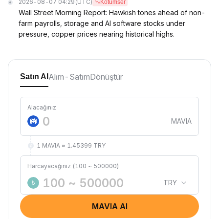
2026-08-07 04:29
(UTC)
Kötümser
Wall Street Morning Report: Hawkish tones ahead of non-
farm payrolls, storage and AI software stocks under
pressure, copper prices nearing historical highs.
Alım-Satım
Dönüştür
Satın Al
Alacağınız
MAVIA
1 MAVIA ≈ 1.45399 TRY
Harcayacağınız (100 ~ 500000)
TRY
₺
MAVIA Al