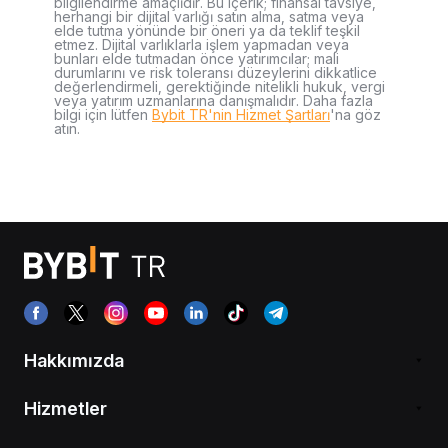
bilgilendirme amaçlıdır. Bu içerik; finansal tavsiye,
herhangi bir dijital varlığı satın alma, satma veya
elde tutma yönünde bir öneri ya da teklif teşkil
etmez. Dijital varlıklarla işlem yapmadan veya
bunları elde tutmadan önce yatırımcılar; mali
durumlarını ve risk toleransı düzeylerini dikkatlice
değerlendirmeli, gerektiğinde nitelikli hukuk, vergi
veya yatırım uzmanlarına danışmalıdır. Daha fazla
bilgi için lütfen
Bybit TR'nin Hizmet Şartları
'na göz
atın.
Hakkımızda
Hizmetler