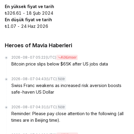
En yüksek fiyat ve tarih
₺326.61 - 18 Şub 2024
En düşük fiyat ve tarih
₺1.07 - 24 Haz 2026
Heroes of Mavia Haberleri
2026-08-07 05:22
(UTC)
Kötümser
Bitcoin price slips below $65K after US jobs data
2026-08-07 04:43
(UTC)
Nötr
Swiss Franc weakens as increased risk aversion boosts
safe-haven US Dollar
2026-08-07 04:31
(UTC)
Nötr
Reminder: Please pay close attention to the following (all
times are in Beijing time).