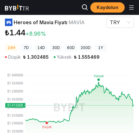
Kaydolun
Kripto Fiyatları
Heroes of Mavia Fiyatı MAVIA
Heroes of Mavia Fiyatı
MAVIA
TRY
₺1.44
+8.96%
24H
7D
14D
30D
60D
200D
1Y
Düşük
₺
1.302485
Yüksek
₺
1.555469