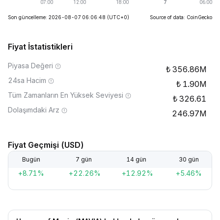
Son güncelleme: 2026-08-07 06:06:48
(UTC+0)
Source of data: CoinGecko
Fiyat İstatistikleri
Piyasa Değeri
356.86M
24sa Hacim
1.90M
Tüm Zamanların En Yüksek Seviyesi
326.61
Dolaşımdaki Arz
246.97M
Fiyat Geçmişi (USD)
Bugün
7 gün
14 gün
30 gün
+8.71%
+22.26%
+12.92%
+5.46%