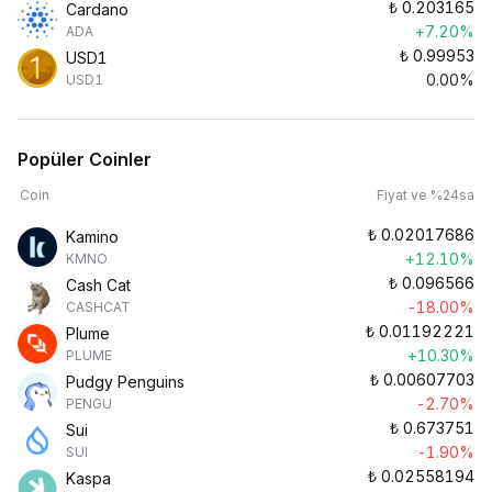
₺
0.203165
Cardano
+7.20%
ADA
₺
0.99953
USD1
0.00%
USD1
Popüler Coinler
Coin
Fiyat ve %24sa
₺
0.02017686
Kamino
+12.10%
KMNO
₺
0.096566
Cash Cat
-18.00%
CASHCAT
₺
0.01192221
Plume
+10.30%
PLUME
₺
0.00607703
Pudgy Penguins
-2.70%
PENGU
₺
0.673751
Sui
-1.90%
SUI
₺
0.02558194
Kaspa