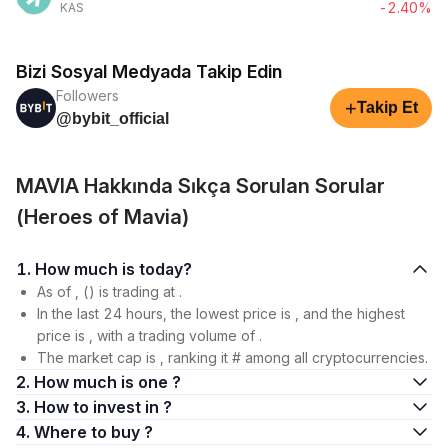
-2.40%
KAS
Bizi Sosyal Medyada Takip Edin
Followers
+
Takip Et
@bybit_official
MAVIA Hakkında Sıkça Sorulan Sorular
(Heroes of Mavia)
1. How much is today?
As of , () is trading at .
In the last 24 hours, the lowest price is , and the highest
price is , with a trading volume of .
The market cap is , ranking it # among all cryptocurrencies.
2. How much is one ?
3. How to invest in ?
4. Where to buy ?