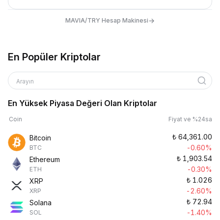
→
MAVIA/TRY Hesap Makinesi
En Popüler Kriptolar
Arayın
En Yüksek Piyasa Değeri Olan Kriptolar
Coin
Fiyat ve %24sa
₺
64,361.00
Bitcoin
-0.60%
BTC
₺
1,903.54
Ethereum
-0.30%
ETH
₺
1.026
XRP
-2.60%
XRP
₺
72.94
Solana
-1.40%
SOL