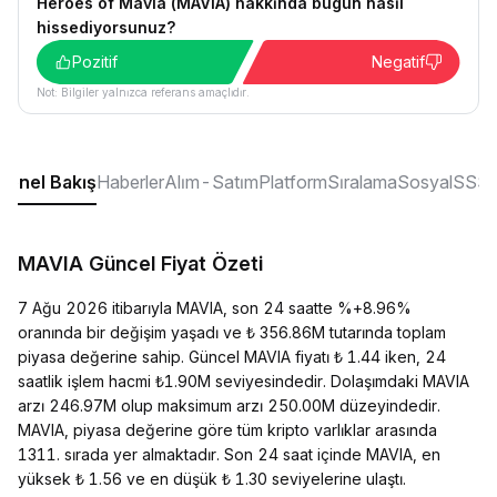
Heroes of Mavia (MAVIA) hakkında bugün nasıl
hissediyorsunuz?
Pozitif
Negatif
Not: Bilgiler yalnızca referans amaçlıdır.
Genel Bakış
Haberler
Alım-Satım
Platform
Sıralama
Sosyal
SSS
MAVIA Güncel Fiyat Özeti
7 Ağu 2026 itibarıyla MAVIA, son 24 saatte %+8.96%
oranında bir değişim yaşadı ve ₺ 356.86M tutarında toplam
piyasa değerine sahip. Güncel MAVIA fiyatı ₺ 1.44 iken, 24
saatlik işlem hacmi ₺1.90M seviyesindedir. Dolaşımdaki MAVIA
arzı 246.97M olup maksimum arzı 250.00M düzeyindedir.
MAVIA, piyasa değerine göre tüm kripto varlıklar arasında
1311. sırada yer almaktadır. Son 24 saat içinde MAVIA, en
yüksek ₺ 1.56 ve en düşük ₺ 1.30 seviyelerine ulaştı.