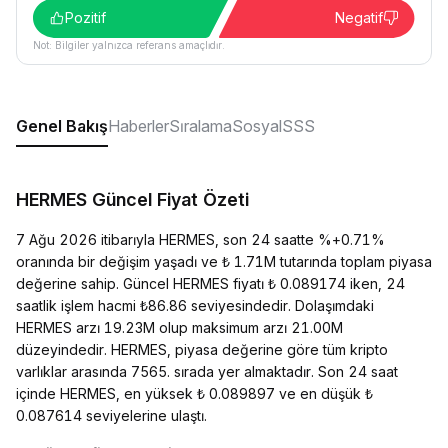
Pozitif
Negatif
Not: Bilgiler yalnızca referans amaçlıdır.
Genel Bakış
Haberler
Sıralama
Sosyal
SSS
HERMES Güncel Fiyat Özeti
7 Ağu 2026 itibarıyla HERMES, son 24 saatte %+0.71%
oranında bir değişim yaşadı ve ₺ 1.71M tutarında toplam piyasa
değerine sahip. Güncel HERMES fiyatı ₺ 0.089174 iken, 24
saatlik işlem hacmi ₺86.86 seviyesindedir. Dolaşımdaki
HERMES arzı 19.23M olup maksimum arzı 21.00M
düzeyindedir. HERMES, piyasa değerine göre tüm kripto
varlıklar arasında 7565. sırada yer almaktadır. Son 24 saat
içinde HERMES, en yüksek ₺ 0.089897 ve en düşük ₺
0.087614 seviyelerine ulaştı.