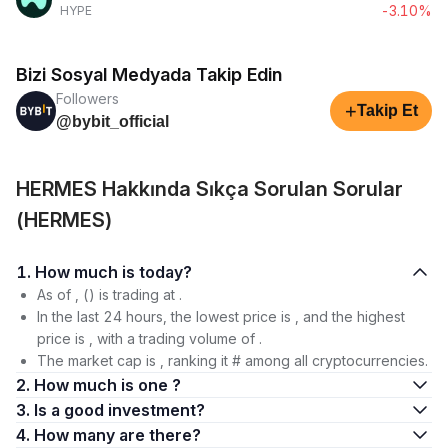
-3.10%
HYPE
Bizi Sosyal Medyada Takip Edin
Followers
+
Takip Et
@bybit_official
HERMES Hakkında Sıkça Sorulan Sorular
(HERMES)
1. How much is today?
As of , () is trading at .
In the last 24 hours, the lowest price is , and the highest
price is , with a trading volume of .
The market cap is , ranking it # among all cryptocurrencies.
2. How much is one ?
3. Is a good investment?
4. How many are there?