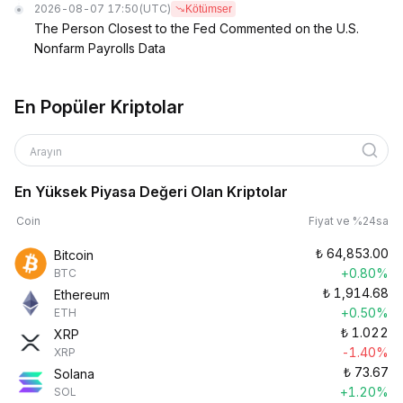
2026-08-07 17:50
(UTC)
Kötümser
The Person Closest to the Fed Commented on the U.S.
Nonfarm Payrolls Data
En Popüler Kriptolar
Arayın
En Yüksek Piyasa Değeri Olan Kriptolar
Coin
Fiyat ve %24sa
₺
64,853.00
Bitcoin
+0.80%
BTC
₺
1,914.68
Ethereum
+0.50%
ETH
₺
1.022
XRP
-1.40%
XRP
₺
73.67
Solana
+1.20%
SOL