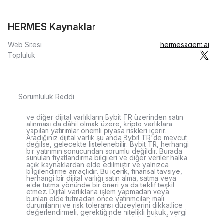
HERMES Kaynaklar
Web Sitesi
hermesagent.ai
Topluluk
Sorumluluk Reddi
ve diğer dijital varlıkların Bybit TR üzerinden satın
alınması da dâhil olmak üzere, kripto varlıklara
yapılan yatırımlar önemli piyasa riskleri içerir.
Aradığınız dijital varlık şu anda Bybit TR'de mevcut
değilse, gelecekte listelenebilir. Bybit TR, herhangi
bir yatırımın sonucundan sorumlu değildir. Burada
sunulan fiyatlandırma bilgileri ve diğer veriler halka
açık kaynaklardan elde edilmiştir ve yalnızca
bilgilendirme amaçlıdır. Bu içerik; finansal tavsiye,
herhangi bir dijital varlığı satın alma, satma veya
elde tutma yönünde bir öneri ya da teklif teşkil
etmez. Dijital varlıklarla işlem yapmadan veya
bunları elde tutmadan önce yatırımcılar; mali
durumlarını ve risk toleransı düzeylerini dikkatlice
değerlendirmeli, gerektiğinde nitelikli hukuk, vergi