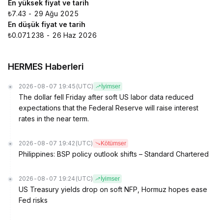
En yüksek fiyat ve tarih
₺7.43 - 29 Ağu 2025
En düşük fiyat ve tarih
₺0.071238 - 26 Haz 2026
HERMES Haberleri
2026-08-07 19:45
(UTC)
İyimser
The dollar fell Friday after soft US labor data reduced
expectations that the Federal Reserve will raise interest
rates in the near term.
2026-08-07 19:42
(UTC)
Kötümser
Philippines: BSP policy outlook shifts – Standard Chartered
2026-08-07 19:24
(UTC)
İyimser
US Treasury yields drop on soft NFP, Hormuz hopes ease
Fed risks