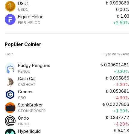
₺
0.999868
USD1
0.00%
USD1
₺
1.03
Figure Heloc
+2.50%
FIGR_HELOC
Popüler Coinler
Coin
Fiyat ve %24sa
₺
0.00601481
Pudgy Penguins
+0.30%
PENGU
₺
0.095866
Cash Cat
-1.30%
CASHCAT
₺
0.050681
Cronos
-4.90%
CRO
₺
0.0227806
StonkBroker
+1.80%
STONKBROKER
₺
0.347772
Ondo
-4.20%
ONDO
₺
54.18
Hyperliquid