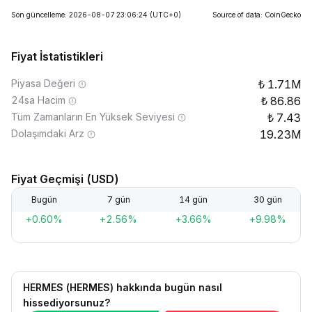
Son güncelleme: 2026-08-07 23:06:24
(UTC+0)
Source of data: CoinGecko
Fiyat İstatistikleri
Piyasa Değeri
1.71M
24sa Hacim
86.86
Tüm Zamanların En Yüksek Seviyesi
7.43
Dolaşımdaki Arz
19.23M
Fiyat Geçmişi (USD)
Bugün
7 gün
14 gün
30 gün
+0.60%
+2.56%
+3.66%
+9.98%
HERMES (HERMES) hakkında bugün nasıl
hissediyorsunuz?