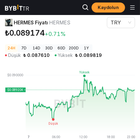
Kaydolun
Kripto Fiyatları
HERMES Fiyatı HERMES
HERMES Fiyatı
HERMES
TRY
₺0.089174
+0.71%
24H
7D
14D
30D
60D
200D
1Y
Düşük
₺
0.087610
Yüksek
₺
0.089819