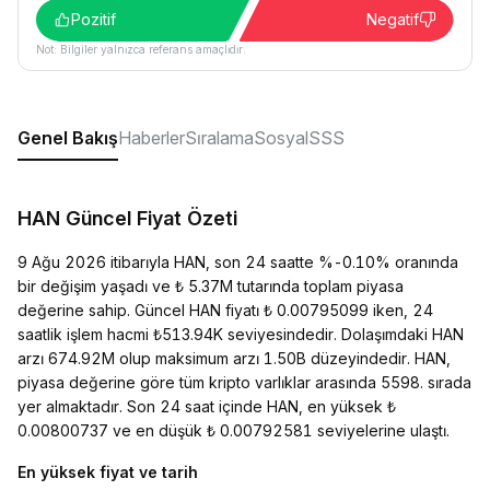
Pozitif
Negatif
Not: Bilgiler yalnızca referans amaçlıdır.
Genel Bakış
Haberler
Sıralama
Sosyal
SSS
HAN Güncel Fiyat Özeti
9 Ağu 2026 itibarıyla HAN, son 24 saatte %-0.10% oranında
bir değişim yaşadı ve ₺ 5.37M tutarında toplam piyasa
değerine sahip. Güncel HAN fiyatı ₺ 0.00795099 iken, 24
saatlik işlem hacmi ₺513.94K seviyesindedir. Dolaşımdaki HAN
arzı 674.92M olup maksimum arzı 1.50B düzeyindedir. HAN,
piyasa değerine göre tüm kripto varlıklar arasında 5598. sırada
yer almaktadır. Son 24 saat içinde HAN, en yüksek ₺
0.00800737 ve en düşük ₺ 0.00792581 seviyelerine ulaştı.
En yüksek fiyat ve tarih