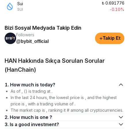
₺
0.691776
Sui
-0.10%
SUI
Bizi Sosyal Medyada Takip Edin
Followers
+
Takip Et
@bybit_official
HAN Hakkında Sıkça Sorulan Sorular
(HanChain)
1. How much is today?
As of , () is trading at .
In the last 24 hours, the lowest price is , and the highest
price is , with a trading volume of .
The market cap is , ranking it # among all cryptocurrencies.
2. How much is one ?
3. Is a good investment?