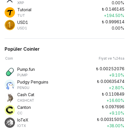
0.00%
XRP
₺
0.146145
Tutorial
+194.50%
TUT
₺
0.999614
USD1
0.00%
USD1
Popüler Coinler
Coin
Fiyat ve %24sa
₺
0.00252076
Pump.fun
+9.10%
PUMP
₺
0.00635474
Pudgy Penguins
+2.80%
PENGU
₺
0.110849
Cash Cat
+16.60%
CASHCAT
₺
0.097696
Canton
+9.10%
CC
₺
0.00315051
IoTeX
+38.00%
IOTX