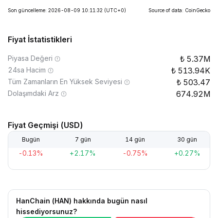
Son güncelleme: 2026-08-09 10:11:32
(UTC+0)
Source of data: CoinGecko
Fiyat İstatistikleri
Piyasa Değeri
5.37M
24sa Hacim
513.94K
Tüm Zamanların En Yüksek Seviyesi
503.47
Dolaşımdaki Arz
674.92M
Fiyat Geçmişi (USD)
Bugün
7 gün
14 gün
30 gün
-0.13%
+2.17%
-0.75%
+0.27%
HanChain (HAN) hakkında bugün nasıl
hissediyorsunuz?