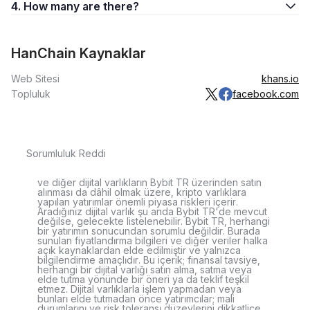
4. How many are there?
HanChain Kaynaklar
Web Sitesi
khans.io
Topluluk
facebook.com
Sorumluluk Reddi
ve diğer dijital varlıkların Bybit TR üzerinden satın
alınması da dâhil olmak üzere, kripto varlıklara
yapılan yatırımlar önemli piyasa riskleri içerir.
Aradığınız dijital varlık şu anda Bybit TR'de mevcut
değilse, gelecekte listelenebilir. Bybit TR, herhangi
bir yatırımın sonucundan sorumlu değildir. Burada
sunulan fiyatlandırma bilgileri ve diğer veriler halka
açık kaynaklardan elde edilmiştir ve yalnızca
bilgilendirme amaçlıdır. Bu içerik; finansal tavsiye,
herhangi bir dijital varlığı satın alma, satma veya
elde tutma yönünde bir öneri ya da teklif teşkil
etmez. Dijital varlıklarla işlem yapmadan veya
bunları elde tutmadan önce yatırımcılar; mali
durumlarını ve risk toleransı düzeylerini dikkatlice