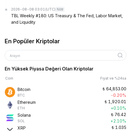
2026-08-08 03:01
(UTC)
Nötr
TBL Weekly #180: US Treasury & The Fed, Labor Market,
and Liquidity
En Popüler Kriptolar
Arayın
En Yüksek Piyasa Değeri Olan Kriptolar
Coin
Fiyat ve %24sa
₺
64,853.00
Bitcoin
-0.20%
BTC
₺
1,920.01
Ethereum
+0.10%
ETH
₺
76.42
Solana
+2.10%
SOL
₺
1.035
XRP