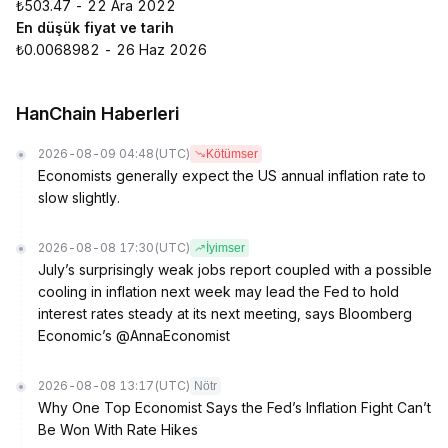
₺503.47 - 22 Ara 2022
En düşük fiyat ve tarih
₺0.0068982 - 26 Haz 2026
HanChain Haberleri
2026-08-09 04:48
(UTC)
Kötümser
Economists generally expect the US annual inflation rate to
slow slightly.
2026-08-08 17:30
(UTC)
İyimser
July’s surprisingly weak jobs report coupled with a possible
cooling in inflation next week may lead the Fed to hold
interest rates steady at its next meeting, says Bloomberg
Economic’s @AnnaEconomist
2026-08-08 13:17
(UTC)
Nötr
Why One Top Economist Says the Fed’s Inflation Fight Can’t
Be Won With Rate Hikes