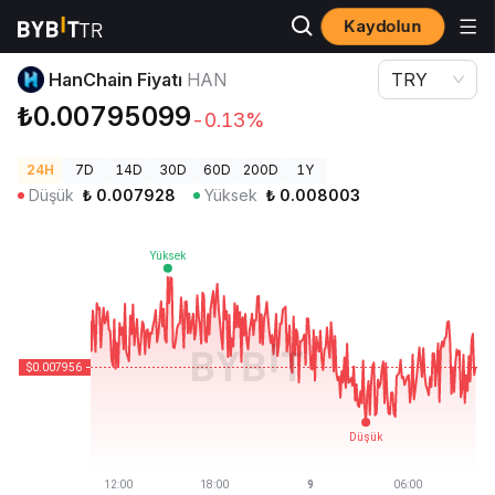
Kaydolun
Kripto Fiyatları
HanChain Fiyatı HAN
HanChain Fiyatı
HAN
TRY
₺0.00795099
-0.13%
24H
7D
14D
30D
60D
200D
1Y
Düşük
₺
0.007928
Yüksek
₺
0.008003