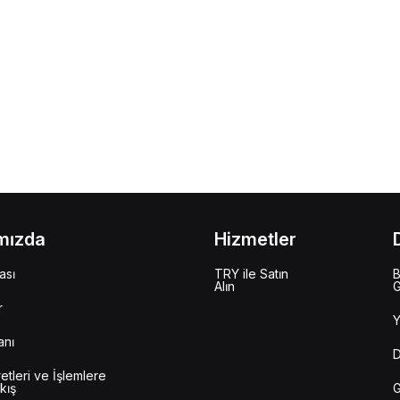
mızda
Hizmetler
ası
TRY ile Satın
B
Alın
G
r
Y
anı
D
etleri ve İşlemlere
kış
G