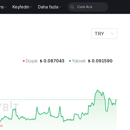
ns
Keşfedin
Daha fazla
TRY
Düşük
₺
0.087043
Yüksek
₺
0.091590