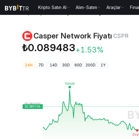
Kripto Satın Al
Alım-Satım
Araçlar
Fina
Kripto Fiyatları
Casper Network Fiyatı CSPR
Casper Network Fiyatı
CSPR
₺0.089483
+1.53%
24H
7D
14D
30D
60D
200D
1Y