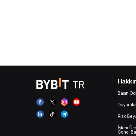
Hakkı
Basın Od
Duyurula
Risk Bey
İşlem Ücr
Genel Ba