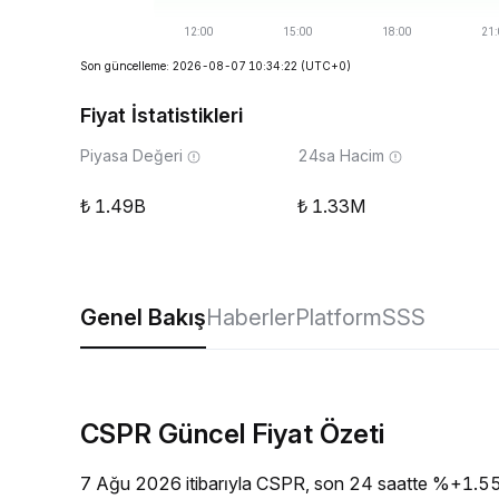
Son güncelleme: 2026-08-07 10:34:22
(UTC+0)
Fiyat İstatistikleri
Piyasa Değeri
24sa Hacim
1.49B
1.33M
Genel Bakış
Haberler
Platform
SSS
CSPR Güncel Fiyat Özeti
7 Ağu 2026 itibarıyla CSPR, son 24 saatte %+1.55%