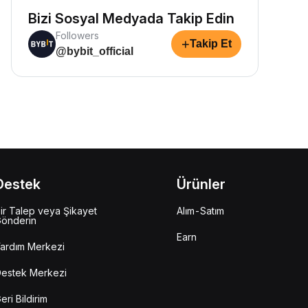
Bizi Sosyal Medyada Takip Edin
Followers
+
Takip Et
@bybit_official
Destek
Ürünler
ir Talep veya Şikayet
Alım-Satım
önderin
Earn
ardım Merkezi
estek Merkezi
eri Bildirim