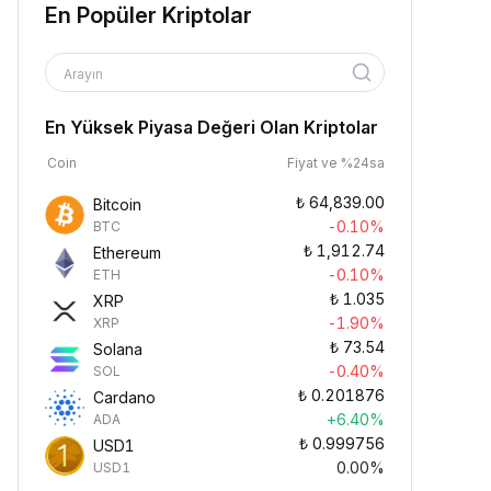
En Popüler Kriptolar
Arayın
En Yüksek Piyasa Değeri Olan Kriptolar
Coin
Fiyat ve %24sa
₺
64,839.00
Bitcoin
-0.10%
BTC
₺
1,912.74
Ethereum
-0.10%
ETH
₺
1.035
XRP
-1.90%
XRP
₺
73.54
Solana
-0.40%
SOL
₺
0.201876
Cardano
+6.40%
ADA
₺
0.999756
USD1
0.00%
USD1