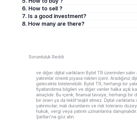
5. How to buy ?
6. How to sell ?
7. Is a good investment?
8. How many are there?
Sorumluluk Reddi
ve diğer dijital varlıkların Bybit TR üzerinden satın
yatırımlar önemli piyasa riskleri içerir. Aradığınız 
gelecekte listelenebilir. Bybit TR, herhangi bir ya
fiyatlandırma bilgileri ve diğer veriler halka açık 
amaçlıdır. Bu içerik; finansal tavsiye, herhangi bir 
bir öneri ya da teklif teşkil etmez. Dijital varlıkl
yatırımcılar; mali durumlarını ve risk toleransı düzey
hukuk, vergi veya yatırım uzmanlarına danışmalıdır.
Şartları'na göz atın.