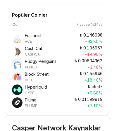
Popüler Coinler
Coin
Fiyat ve %24sa
₺
0.146998
Fusionist
+93.80%
ACE
₺
0.105967
Cash Cat
-14.90%
CASHCAT
₺
0.00604362
Pudgy Penguins
-3.40%
PENGU
₺
0.155946
Block Street
+18.40%
BSB
₺
56.67
Hyperliquid
+0.80%
HYPE
₺
0.01199919
Plume
+7.10%
PLUME
Casper Network Kaynaklar