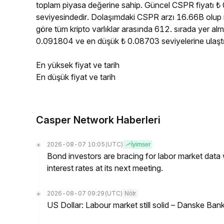
toplam piyasa değerine sahip. Güncel CSPR fiyatı ₺
seviyesindedir. Dolaşımdaki CSPR arzı 16.66B olup
göre tüm kripto varlıklar arasında 612. sırada yer a
0.091804 ve en düşük ₺ 0.08703 seviyelerine ulaştı
En yüksek fiyat ve tarih
En düşük fiyat ve tarih
Casper Network Haberleri
2026-08-07 10:05
(UTC)
İyimser
Bond investors are bracing for labor market data
interest rates at its next meeting.
2026-08-07 09:29
(UTC)
Nötr
US Dollar: Labour market still solid – Danske Ban