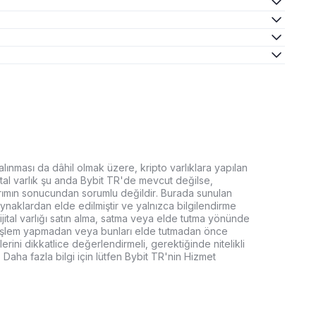
 alınması da dâhil olmak üzere, kripto varlıklara yapılan
dijital varlık şu anda Bybit TR'de mevcut değilse,
tırımın sonucundan sorumlu değildir. Burada sunulan
kaynaklardan elde edilmiştir ve yalnızca bilgilendirme
dijital varlığı satın alma, satma veya elde tutma yönünde
arla işlem yapmadan veya bunları elde tutmadan önce
lerini dikkatlice değerlendirmeli, gerektiğinde nitelikli
 Daha fazla bilgi için lütfen Bybit TR'nin Hizmet