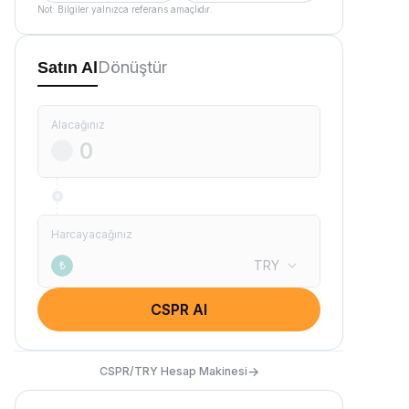
Not: Bilgiler yalnızca referans amaçlıdır.
Dönüştür
Satın Al
Alacağınız
Harcayacağınız
TRY
₺
CSPR Al
→
CSPR/TRY Hesap Makinesi