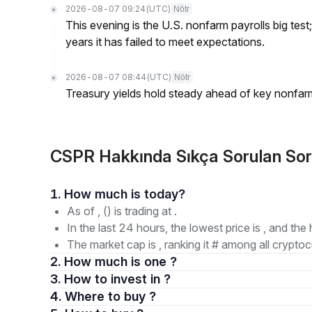
2026-08-07 09:24
(UTC)
Nötr
This evening is the U.S. nonfarm payrolls big test
years it has failed to meet expectations.
2026-08-07 08:44
(UTC)
Nötr
Treasury yields hold steady ahead of key nonfarm
CSPR Hakkında Sıkça Sorulan Sor
1. How much is today?
As of , () is trading at .
In the last 24 hours, the lowest price is , and the 
The market cap is , ranking it # among all cryptoc
2. How much is one ?
3. How to invest in ?
4. Where to buy ?