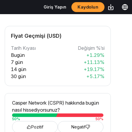
Kaydolun
Giriş Yapın
Fiyat Geçmişi (USD)
Tarih Kıyası
Değişim %’si
Bugün
+1.29%
7 gün
+11.13%
14 gün
+19.17%
30 gün
+5.17%
Casper Network (CSPR) hakkında bugün
nasıl hissediyorsunuz?
50
%
50
%
Pozitif
Negatif