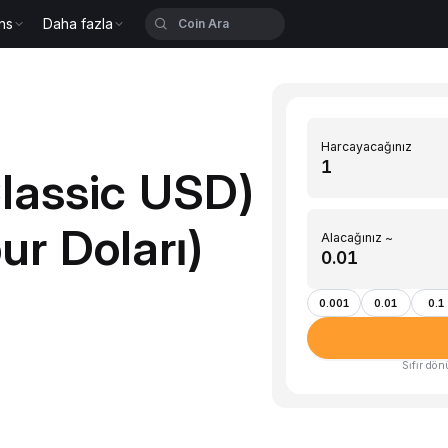
ns
Daha fazla
Harcayacağınız
lassic USD)
r Doları)
Alacağınız ~
0.001
0.01
0.1
Sıfır dön