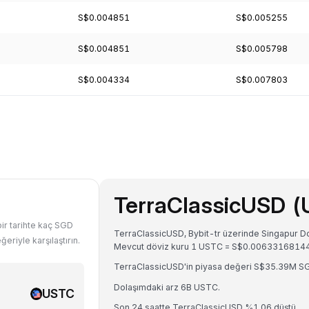
S$0.004851
S$0.005255
S$0.004851
S$0.005798
S$0.004334
S$0.007803
TerraClassicUSD (
ir tarihte kaç SGD
TerraClassicUSD, Bybit-tr üzerinde Singapur Dola
riyle karşılaştırın.
Mevcut döviz kuru 1 USTC = S$0.006331681
TerraClassicUSD'in piyasa değeri S$35.39M SG
Dolaşımdaki arz 6B USTC.
USTC
Son 24 saatte TerraClassicUSD %1.06 düştü.