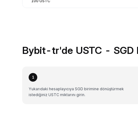
100 USTC
Bybit-tr'de USTC - SGD 
1
Yukarıdaki hesaplayıcıya SGD birimine dönüştürmek
istediğiniz USTC miktarını girin.