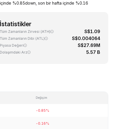
içinde %0.85down, son bir hafta içinde %0.16
İstatistikler
S$1.09
Tüm Zamanların Zirvesi (ATH)
S$0.004064
Tüm Zamanların Dibi (ATL)
S$27.69M
Piyasa Değeri
5.57 B
Dolaşımdaki Arz
Değişim
-0.85%
-0.16%