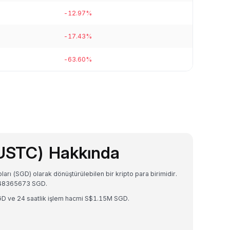
-12.97%
-17.43%
-63.60%
USTC) Hakkında
rı (SGD) olarak dönüştürülebilen bir kripto para birimidir.
448365673 SGD.
D ve 24 saatlik işlem hacmi S$1.15M SGD.