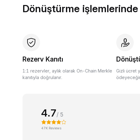
Dönüştürme işlemlerinde
Rezerv Kanıtı
Dönüşt
1:1 rezervler, aylık olarak On-Chain Merkle
Gizli ücret 
kanıtıyla doğrulanır.
ödeyeceğini
4.7
/ 5
47K Reviews