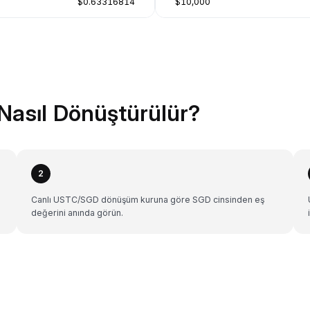
$0.63316814
$10,000
Nasıl Dönüştürülür?
2
Canlı USTC/SGD dönüşüm kuruna göre SGD cinsinden eş
değerini anında görün.