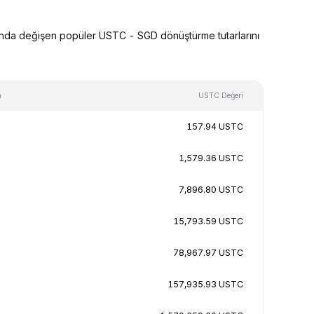
sında değişen popüler USTC - SGD dönüştürme tutarlarını
n
USTC Değeri
157.94 USTC
1,579.36 USTC
7,896.80 USTC
15,793.59 USTC
78,967.97 USTC
157,935.93 USTC