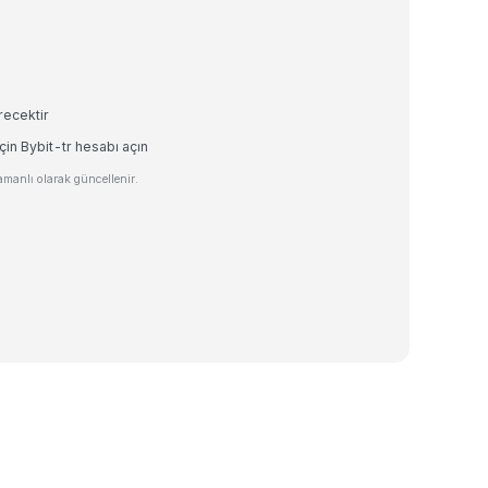
recektir
in Bybit-tr hesabı açın
manlı olarak güncellenir.