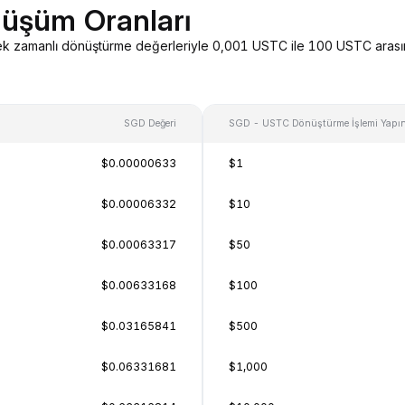
üşüm Oranları
erçek zamanlı dönüştürme değerleriyle 0,001 USTC ile 100 USTC ara
SGD Değeri
SGD - USTC Dönüştürme İşlemi Yapı
$0.00000633
$1
$0.00006332
$10
$0.00063317
$50
$0.00633168
$100
$0.03165841
$500
$0.06331681
$1,000