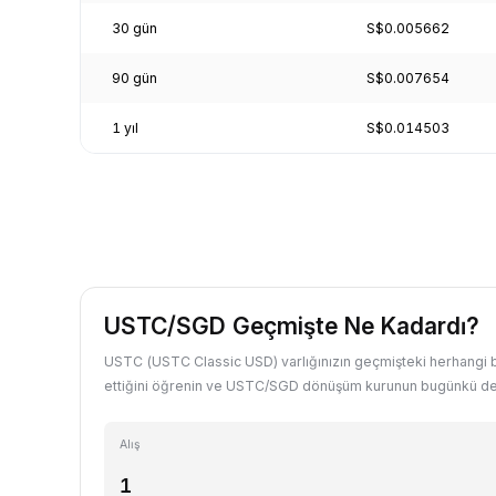
30 gün
S$0.005662
90 gün
S$0.007654
1 yıl
S$0.014503
USTC/SGD Geçmişte Ne Kadardı?
USTC (USTC Classic USD) varlığınızın geçmişteki herhangi b
ettiğini öğrenin ve USTC/SGD dönüşüm kurunun bugünkü değe
Alış