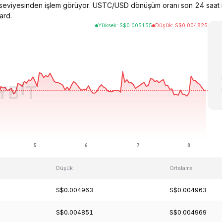
 seviyesinden işlem görüyor. USTC/USD dönüşüm oranı son 24 saat 
ard.
Yüksek
:
S$
0.005155
Düşük
:
S$
0.004825
Düşük
Ortalama
S$0.004963
S$0.004963
S$0.004851
S$0.004969