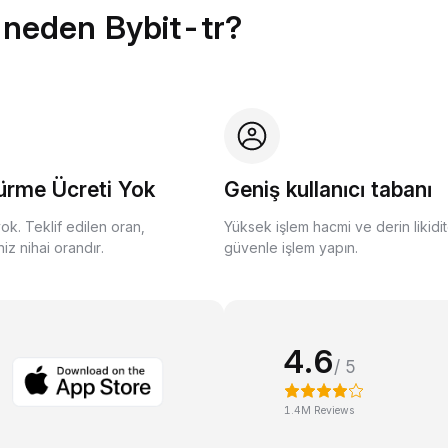
 neden Bybit-tr?
ürme Ücreti Yok
Geniş kullanıcı tabanı
yok. Teklif edilen oran,
Yüksek işlem hacmi ve derin likidit
z nihai orandır.
güvenle işlem yapın.
4.6
/ 5
1.4M Reviews