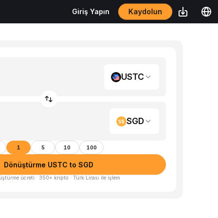
Kaydolun
Giriş Yapın
USTC
SGD
1
5
10
100
Dönüştürme USTC to SGD
üştürme ücreti · 350+ kripto · Türk Lirası ile işlem