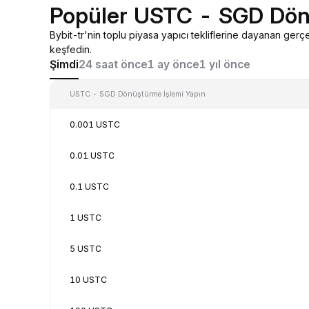
Popüler USTC - SGD Dön
Bybit-tr'nin toplu piyasa yapıcı tekliflerine dayanan g
keşfedin.
Şimdi
24 saat önce
1 ay önce
1 yıl önce
USTC - SGD Dönüştürme İşlemi Yapın
0.001 USTC
0.01 USTC
0.1 USTC
1 USTC
5 USTC
10 USTC