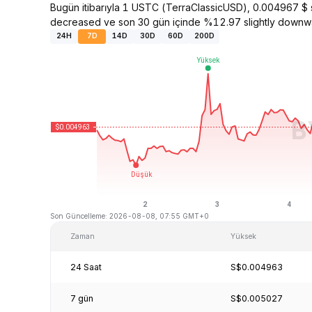
Bugün itibarıyla 1 USTC (TerraClassicUSD), 0.004967 $
decreased ve son 30 gün içinde %12.97 slightly downw
24H
7D
14D
30D
60D
200D
Son Güncelleme: 2026-08-08, 07:55 GMT+0
Zaman
Yüksek
24 Saat
S$0.004963
7 gün
S$0.005027