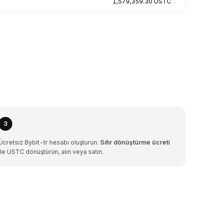
1,579,359.30 USTC
3
Ücretsiz Bybit-tr hesabı oluşturun.
Sıfır dönüştürme ücreti
ile USTC dönüştürün, alın veya satın.