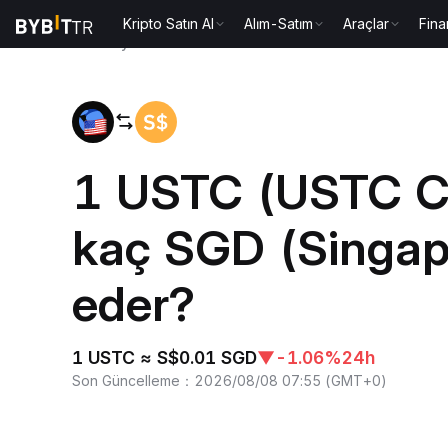
Kripto Satın Al
Alım-Satım
Araçlar
Fina
Ana Sayfa
USTC to SGD
1 USTC (USTC C
kaç SGD (Singapu
eder?
1 USTC ≈ S$0.01 SGD
▼
-1.06%
24h
Son Güncelleme
：
2026/08/08 07:55
(
GMT+0
)