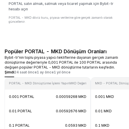
PORTAL satın almak, satmak veya ticaret yapmak için Bybit-tr
hesabı açın
PORTAL - MKD döviz kuru, piyasa verilerine göre gerçek zamanlı olarak
güncellenir.
Popüler PORTAL - MKD Dönüşüm Oranları
Bybit-tr'nin toplu piyasa yapıcı tekliflerine dayanan gerçek zamanlı
dönüştürme değerleriyle 0,001 PORTAL ile 100 PORTAL arasında
değişen popüler PORTAL - MKD dönüştürme tutarlarını keşfedin.
Şimdi
24 saat önce
1 ay önce
1 yıl önce
PORTAL - MKD Dönüştürme İşlemi Yapın
MKD Değeri
MKD - PORTAL Dönüştü
0.001 PORTAL
0.00059268 MKD
0.001 MKD
0.01 PORTAL
0.00592676 MKD
0.01 MKD
0.1 PORTAL
0.0593 MKD
0.1 MKD