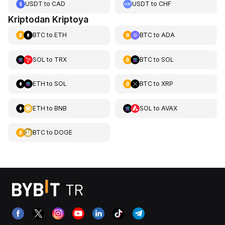
USDT
to
CAD
USDT
to
CHF
Kriptodan Kriptoya
BTC
to
ETH
BTC
to
ADA
SOL
to
TRX
BTC
to
SOL
ETH
to
SOL
BTC
to
XRP
ETH
to
BNB
SOL
to
AVAX
BTC
to
DOGE