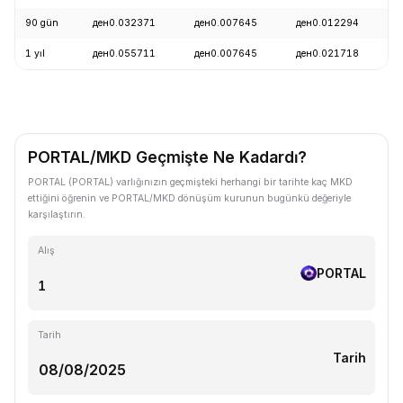
90 gün
ден0.032371
ден0.007645
ден0.012294
1 yıl
ден0.055711
ден0.007645
ден0.021718
PORTAL/MKD Geçmişte Ne Kadardı?
PORTAL (PORTAL) varlığınızın geçmişteki herhangi bir tarihte kaç MKD
ettiğini öğrenin ve PORTAL/MKD dönüşüm kurunun bugünkü değeriyle
karşılaştırın.
Alış
PORTAL
Tarih
Tarih