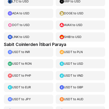
LTC
to
USD
XRP
to
USD
ADA
to
USD
DOGE
to
USD
DOT
to
USD
AVAX
to
USD
LINK
to
USD
SHIB
to
USD
Sabit Coinlerden İtibari Paraya
USDT
to
INR
USDT
to
PLN
USDT
to
RON
USDT
to
USD
USDT
to
PHP
USDT
to
VND
USDT
to
EUR
USDT
to
GBP
USDT
to
JPY
USDT
to
AUD