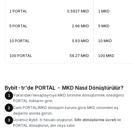
1 PORTAL
0.5927 MKD
1 MKD
5 PORTAL
2.96 MKD
5 MKD
10 PORTAL
5.93 MKD
10 MKD
100 PORTAL
59.27 MKD
100 MKD
Bybit-tr'de PORTAL - MKD Nasıl Dönüştürülür?
Yukarıdaki hesaplayıcıya MKD birimine dönüştürmek istediğiniz
1
PORTAL miktarını girin.
Canlı PORTAL/MKD dönüşüm kuruna göre MKD cinsinden eş
2
değerini anında görün.
Ücretsiz Bybit-tr hesabı oluşturun.
Sıfır dönüştürme ücreti
ile
3
PORTAL dönüştürün, alın veya satın.