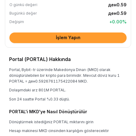
ден0.59
O günkü değeri
ден0.59
Bugünkü değer
+
0.00
%
Değişim
İşlem Yapın
Portal (PORTAL) Hakkında
Portal, Bybit-tr üzerinde Makedonya Dinarı (MKD) olarak
dönüştürülebilen bir kripto para birimidir. Mevcut döviz kuru 1
PORTAL = ден0.5926761175422084 MKD.
Dolaşımdaki arz 801M PORTAL.
Son 24 saatte Portal %0.33 düştü.
PORTAL'i MKD'ye Nasıl Dönüştürülür
Dönüştürmek istediğiniz PORTAL miktarını girin
Hesap makinesi MKD cinsinden karşılığını gösterecektir