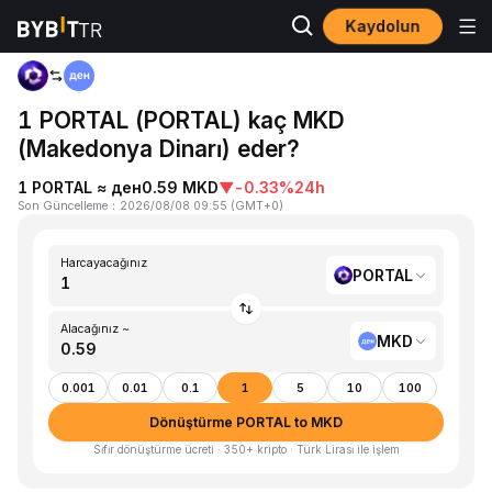
Kaydolun
Ana Sayfa
PORTAL to MKD
1 PORTAL (PORTAL) kaç MKD
(Makedonya Dinarı) eder?
1 PORTAL ≈ ден0.59 MKD
▼
-0.33%
24h
Son Güncelleme
：
2026/08/08 09:55
(
GMT+0
)
Harcayacağınız
PORTAL
Alacağınız ~
MKD
0.001
0.01
0.1
1
5
10
100
Dönüştürme PORTAL to MKD
Sıfır dönüştürme ücreti · 350+ kripto · Türk Lirası ile işlem