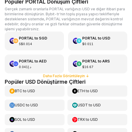
Popüler PORTAL Dönüşüm Çiftleri
Gerçek zamanlı oranlarla PORTAL varlığınızı USD ve diğer itibari para
birimlerine dönüştürün. Bybit-tr‘nin toplu piyasa yapıcı teklifleriyle
desteklenen sistemde, PORTAL varlığınızın mevcut değerini kontrol
edebilir; doğru oranlar ve gizli farklar olmadan güvenle dönüştürme
işlemi yapabilirsiniz.
PORTAL
to
SGD
PORTAL
to
USD
S$0.014
$0.011
PORTAL
to
AED
PORTAL
to
ARS
د.إ0.041
$16.67
Daha Fazla Görüntüleyin
↓
Popüler USD Dönüştürme Çiftleri
BTC
to
USD
ETH
to
USD
USDC
to
USD
USDT
to
USD
SOL
to
USD
TRX
to
USD