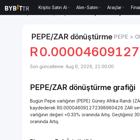
Kripto Satın Al
Alım-Satım
Araçlar
Fina
Piyasalar
Pepe Fiyatı PEPE
Pepe to Güney Afrika 
PEPE/ZAR dönüştürme
PEPE > 
R
0.0000460912
Son güncelleme: Aug 6, 2026, 21:00:00
PEPE/ZAR dönüştürme grafiği
Bugün Pepe varlığının (PEPE) Güney Afrika Randı (Z
kaydederek R0.000046091272398960426 ZAR seviye
varlığının değeri +0.33% oranında Artış. Geçtiğimiz
oranında Artış.