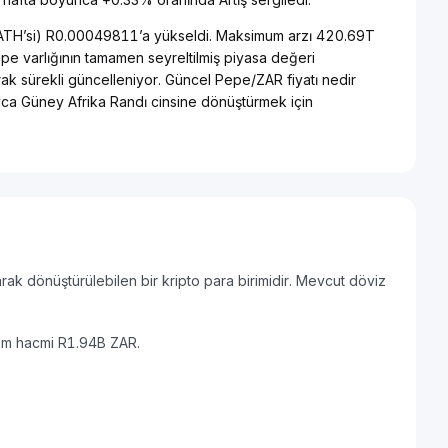
 (ATH’si) R0.00049811’a yükseldi. Maksimum arzı 420.69T
pe varlığının tamamen seyreltilmiş piyasa değeri
rak sürekli güncelleniyor. Güncel Pepe/ZAR fiyatı nedir
ayca Güney Afrika Randı cinsine dönüştürmek için
ak dönüştürülebilen bir kripto para birimidir. Mevcut döviz
lem hacmi R1.94B ZAR.