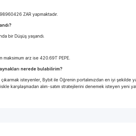
2398960426 ZAR yapmaktadır.
şandı?
nda bir Düşüş yaşandı.
am maksimum arz ise 420.69T PEPE.
kaynakları nerede bulabilirim?
 çıkarmak isteyenler, Bybit ile Öğrenin portalımızdan en iyi şekilde ya
di riskle karşılaşmadan alım-satım stratejilerini denemek isteyen yeni y