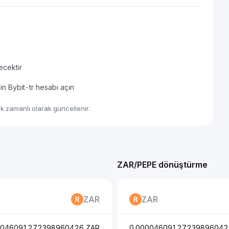
ecektir
in Bybit-tr hesabı açın
k zamanlı olarak güncellenir.
ZAR/PEPE dönüştürme
ZAR
ZAR
0046091272398960426 ZAR
0.00004609127239896042