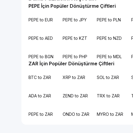
PEPE İçin Popüler Dönüştürme Çiftleri
PEPE to EUR
PEPE to JPY
PEPE to PLN
PEPE to AED
PEPE to KZT
PEPE to NZD
PEPE to BGN
PEPE to PHP
PEPE to MDL
ZAR İçin Popüler Dönüştürme Çiftleri
BTC to ZAR
XRP to ZAR
SOL to ZAR
ADA to ZAR
ZEND to ZAR
TRX to ZAR
PEPE to ZAR
ONDO to ZAR
MYRO to ZAR