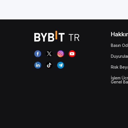
Hakkı
Basın Od
Duyurula
Risk Bey
İşlem Ücr
Genel Ba