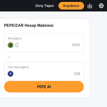
Kaydolun
Giriş Yapın
PEPE/ZAR Hesap Makinesi
Alacağınız
PEPE
Harcayacağınız
ZAR
R
PEPE Al