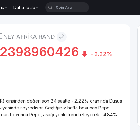
ns
Daha fazla
Randı
GÜNEY AFRIKA RANDI
72398960426
-2.22%
AR) cinsinden değeri son 24 saatte -2.22% oranında Düşüş
sinde seyrediyor. Geçtiğimiz hafta boyunca Pepe
 30 gün boyunca Pepe, aşağı yönlü trend izleyerek +4.84%