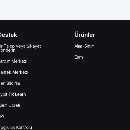
Destek
Ürünler
ir Talep veya Şikayet
Alım-Satım
önderin
Earn
ardım Merkezi
estek Merkezi
eri Bildirim
ybit TR Learn
şlem Ücreti
PI
oğruluk Kontrolü