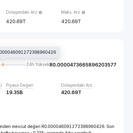
Dolaşımdaki Arz
Maks. Arz
420.69T
420.69T
 R0.000046091272398960426
24h Yüksek
R
0.0000473665896203577
L)
Piyasa Değeri
Dolaşımdaki Arz
19.35B
420.69T
cinsinden mevcut değeri R0.000046091272398960426. Son
hafta boyunca +0.33% oranında Artış sergiledi.