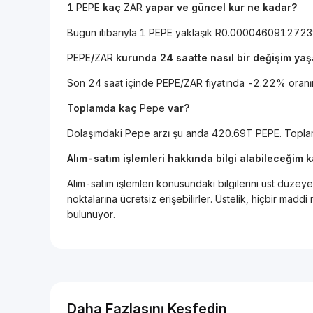
1
PEPE
kaç
ZAR
yapar ve güncel kur ne kadar?
Bugün itibarıyla 1 PEPE yaklaşık R0.00004609127
PEPE
/
ZAR
kurunda 24 saatte nasıl bir değişim ya
Son 24 saat içinde PEPE/ZAR fiyatında -2.22% oranı
Toplamda kaç
Pepe
var?
Dolaşımdaki Pepe arzı şu anda 420.69T PEPE. Topl
Alım-satım işlemleri hakkında bilgi alabileceğim 
Alım-satım işlemleri konusundaki bilgilerini üst düzeye
noktalarına ücretsiz erişebilirler. Üstelik, hiçbir mad
bulunuyor.
Daha Fazlasını Keşfedin