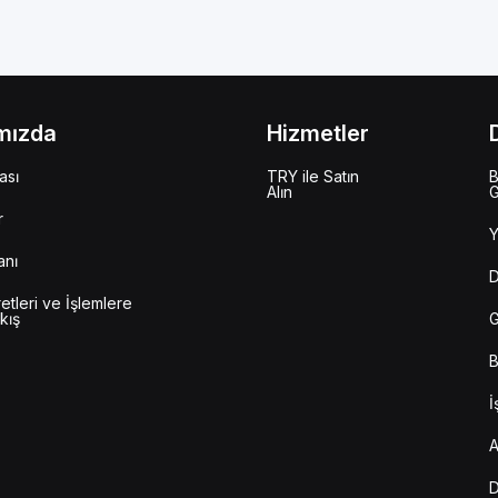
mızda
Hizmetler
ası
TRY ile Satın
B
Alın
G
r
Y
anı
D
etleri ve İşlemlere
kış
G
B
İ
A
D