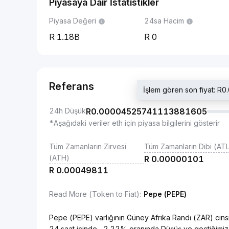
Piyasaya Dair İstatistikler
Piyasa Değeri
24sa Hacim
1.18B
0
Referans
İşlem gören son fiyat:
24h Düşük
R
0.00004525741113881605
*Aşağıdaki veriler eth için piyasa bilgilerini gösterir
Tüm Zamanların Zirvesi
Tüm Zamanların Dibi (AT
(ATH)
R
0.00000101
R
0.00049811
Read More (Token to Fiat)
:
Pepe (PEPE)
Pepe (PEPE) varlığının Güney Afrika Randı (ZAR) 
24 saat içinde -2.22% oranında Düşüş ve geçtiğimiz 