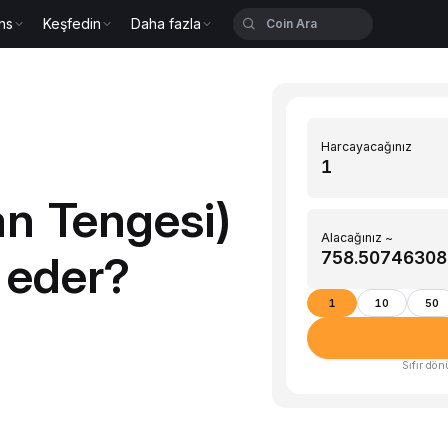
ns
Keşfedin
Daha fazla
Harcayacağınız
n Tengesi)
Alacağınız ~
 eder?
1
10
50
Sıfır dön