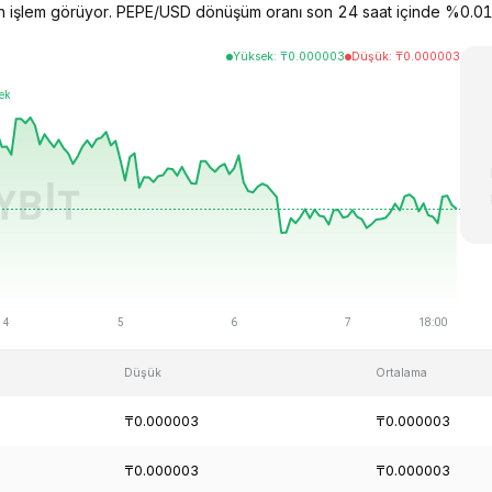
n işlem görüyor. PEPE/USD dönüşüm oranı son 24 saat içinde %0.01
Yüksek
:
₸
0.000003
Düşük
:
₸
0.000003
Düşük
Ortalama
₸0.000003
₸0.000003
₸0.000003
₸0.000003