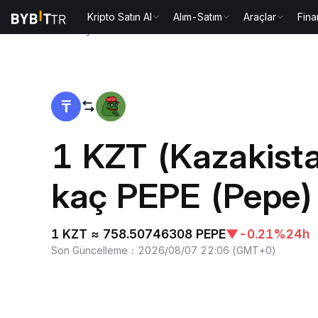
Kripto Satın Al
Alım-Satım
Araçlar
Fina
Ana Sayfa
KZT to PEPE
1 KZT (Kazakista
kaç PEPE (Pepe)
1 KZT ≈ 758.50746308 PEPE
▼
-0.21%
24h
Son Güncelleme
：
2026/08/07 22:06
(
GMT+0
)