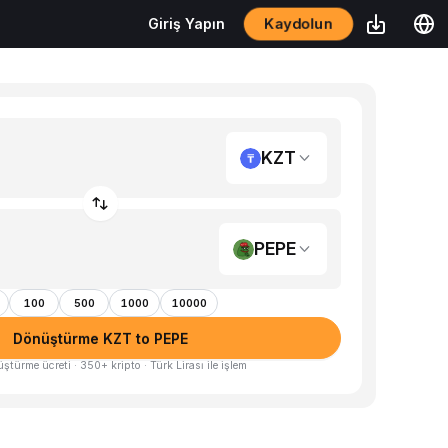
Kaydolun
Giriş Yapın
KZT
PEPE
100
500
1000
10000
Dönüştürme KZT to PEPE
üştürme ücreti · 350+ kripto · Türk Lirası ile işlem