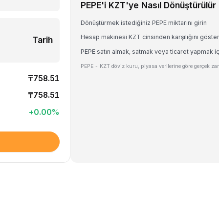
PEPE'i KZT'ye Nasıl Dönüştürülür
Dönüştürmek istediğiniz PEPE miktarını girin
Hesap makinesi KZT cinsinden karşılığını göste
Tarih
PEPE satın almak, satmak veya ticaret yapmak iç
PEPE - KZT döviz kuru, piyasa verilerine göre gerçek zam
₸758.51
₸758.51
+
0.00
%