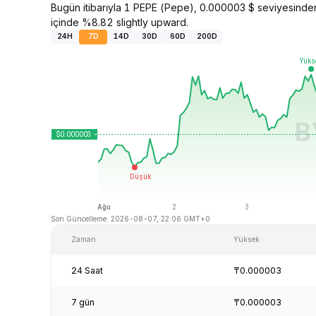
Bugün itibarıyla 1 PEPE (Pepe), 0.000003 $ seviyesinde
içinde %8.82 slightly upward.
24H
7D
14D
30D
60D
200D
Son Güncelleme: 2026-08-07, 22:06 GMT+0
Zaman
Yüksek
24 Saat
₸0.000003
7 gün
₸0.000003