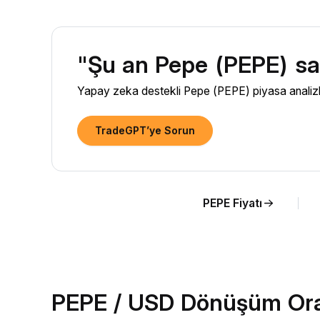
"Şu an Pepe (PEPE) sat
Yapay zeka destekli Pepe (PEPE) piyasa analizler
TradeGPT’ye Sorun
PEPE Fiyatı
PEPE / USD Dönüşüm Oran