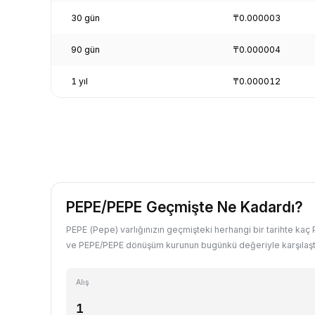
30 gün
₸0.000003
90 gün
₸0.000004
1 yıl
₸0.000012
PEPE/PEPE Geçmişte Ne Kadardı?
PEPE (Pepe) varlığınızın geçmişteki herhangi bir tarihte kaç 
ve PEPE/PEPE dönüşüm kurunun bugünkü değeriyle karşılaştı
Alış