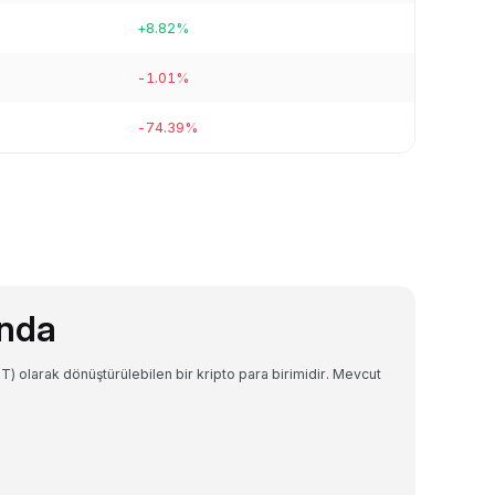
+8.82%
-1.01%
-74.39%
ında
) olarak dönüştürülebilen bir kripto para birimidir. Mevcut