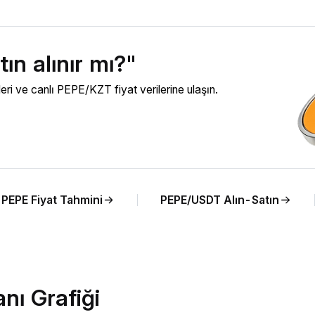
ın alınır mı?"
i ve canlı PEPE/KZT fiyat verilerine ulaşın.
PEPE Fiyat Tahmini
PEPE/USDT Alın-Satın
ı Grafiği