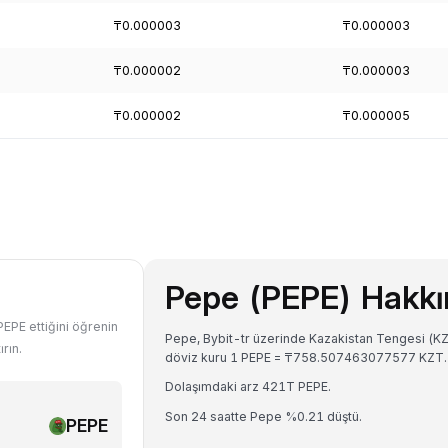
₸0.000003
₸0.000003
₸0.000002
₸0.000003
₸0.000002
₸0.000005
Pepe (PEPE) Hakk
PEPE ettiğini öğrenin
Pepe, Bybit-tr üzerinde Kazakistan Tengesi (KZT
rın.
döviz kuru 1 PEPE = ₸758.507463077577 KZT.
Dolaşımdaki arz 421T PEPE.
Son 24 saatte Pepe %0.21 düştü.
PEPE