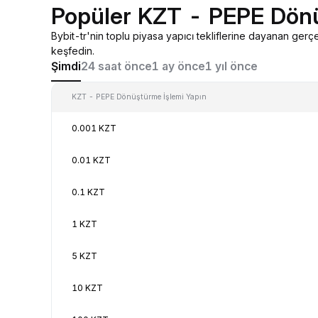
Popüler KZT - PEPE Dön
Bybit-tr'nin toplu piyasa yapıcı tekliflerine dayanan g
keşfedin.
Şimdi
24 saat önce
1 ay önce
1 yıl önce
KZT - PEPE Dönüştürme İşlemi Yapın
0.001 KZT
0.01 KZT
0.1 KZT
1 KZT
5 KZT
10 KZT