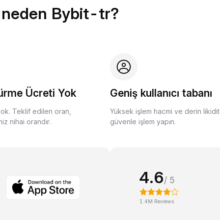
 neden Bybit-tr?
ürme Ücreti Yok
Geniş kullanıcı tabanı
yok. Teklif edilen oran,
Yüksek işlem hacmi ve derin likidit
z nihai orandır.
güvenle işlem yapın.
4.6
/ 5
1.4M Reviews