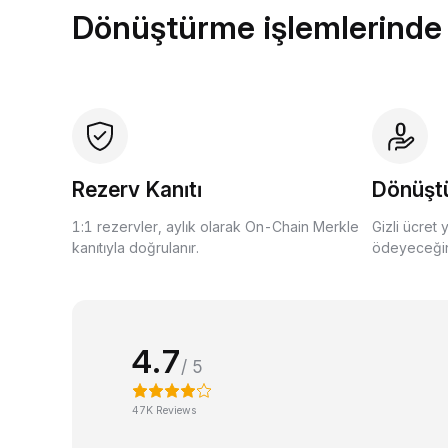
Dönüştürme işlemlerinde
Rezerv Kanıtı
Dönüşt
1:1 rezervler, aylık olarak On-Chain Merkle
Gizli ücret 
kanıtıyla doğrulanır.
ödeyeceğini
4.7
/ 5
47K Reviews