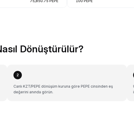
75,850.75 PEPE
100 PEPE
asıl Dönüştürülür?
2
Canlı KZT/PEPE dönüşüm kuruna göre PEPE cinsinden eş
değerini anında görün.