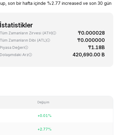
up, son bir hafta içinde %2.77 increased ve son 30 gün
İstatistikler
₸0.000028
Tüm Zamanların Zirvesi (ATH)
₸0.000000
Tüm Zamanların Dibi (ATL)
₸1.18B
Piyasa Değeri
420,690.00 B
Dolaşımdaki Arz
Değişim
+0.01%
+2.77%