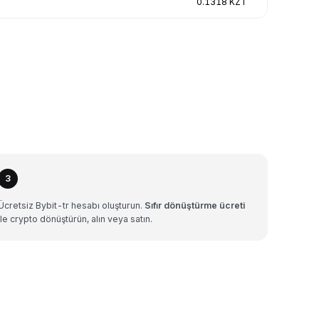
0.1318 KZT
3
Ücretsiz Bybit-tr hesabı oluşturun.
Sıfır dönüştürme ücreti
ile crypto dönüştürün, alın veya satın.