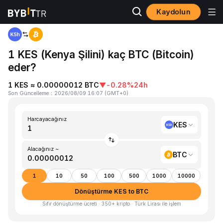
Kaydolun
Ana Sayfa
KES to BTC
1 KES (Kenya Şilini) kaç BTC (Bitcoin)
eder?
1 KES ≈ 0.00000012 BTC
▼
-0.28%
24h
Son Güncelleme
：
2026/08/09 16:07
(
GMT+0
)
Harcayacağınız
KES
Alacağınız ~
BTC
1
10
50
100
500
1000
10000
Dönüştürme KES to BTC
Sıfır dönüştürme ücreti · 350+ kripto · Türk Lirası ile işlem