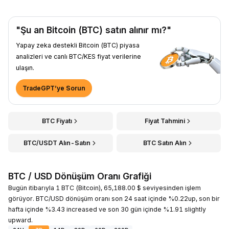
"Şu an Bitcoin (BTC) satın alınır mı?"
Yapay zeka destekli Bitcoin (BTC) piyasa
analizleri ve canlı BTC/KES fiyat verilerine
ulaşın.
TradeGPT’ye Sorun
BTC Fiyatı
Fiyat Tahmini
BTC/USDT Alın-Satın
BTC Satın Alın
BTC / USD Dönüşüm Oranı Grafiği
Bugün itibarıyla 1 BTC (Bitcoin), 65,188.00 $ seviyesinden işlem
görüyor. BTC/USD dönüşüm oranı son 24 saat içinde %0.22up, son bir
hafta içinde %3.43 increased ve son 30 gün içinde %1.91 slightly
upward.