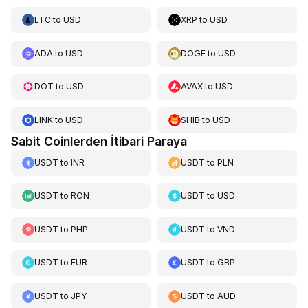
LTC
to
USD
XRP
to
USD
ADA
to
USD
DOGE
to
USD
DOT
to
USD
AVAX
to
USD
LINK
to
USD
SHIB
to
USD
Sabit Coinlerden İtibari Paraya
USDT
to
INR
USDT
to
PLN
USDT
to
RON
USDT
to
USD
USDT
to
PHP
USDT
to
VND
USDT
to
EUR
USDT
to
GBP
USDT
to
JPY
USDT
to
AUD