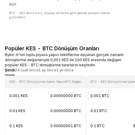
açın
BTC - KES döviz kuru, piyasa verilerine göre gerçek zamanlı olarak
güncellenir.
Popüler KES - BTC Dönüşüm Oranları
Bybit-tr'nin toplu piyasa yapıcı tekliflerine dayanan gerçek zamanlı
dönüştürme değerleriyle 0,001 KES ile 100 KES arasında değişen
popüler KES - BTC dönüştürme tutarlarını keşfedin.
Şimdi
24 saat önce
1 ay önce
1 yıl önce
KES - BTC Dönüştürme İşlemi Yapın
BTC Değeri
BTC - KES Dönüştürme İşlem
0.001 KES
0.00000000 BTC
0.001 BTC
0.01 KES
0.00000000 BTC
0.01 BTC
0.1 KES
0.00000001 BTC
0.1 BTC