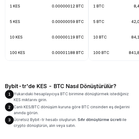
1 KES
0.00000012 BTC
1 BTC
8,
5 KES
0.00000059 BTC
5 BTC
42,
10 KES
0.00000119 BTC
10 BTC
84,
100 KES
0.00001188 BTC
100 BTC
841,
Bybit-tr'de KES - BTC Nasıl Dönüştürülür?
Yukarıdaki hesaplayıcıya BTC birimine dönüştürmek istediğiniz
1
KES miktarını girin.
Canlı KES/BTC dönüşüm kuruna göre BTC cinsinden eş değerini
2
anında görün.
Ücretsiz Bybit-tr hesabı oluşturun.
Sıfır dönüştürme ücreti
ile
3
crypto dönüştürün, alın veya satın.