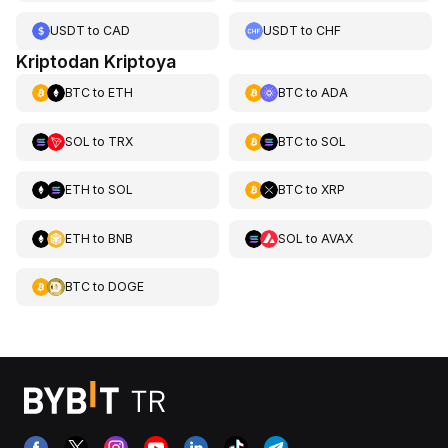
USDT
to
CAD
USDT
to
CHF
Kriptodan Kriptoya
BTC
to
ETH
BTC
to
ADA
SOL
to
TRX
BTC
to
SOL
ETH
to
SOL
BTC
to
XRP
ETH
to
BNB
SOL
to
AVAX
BTC
to
DOGE