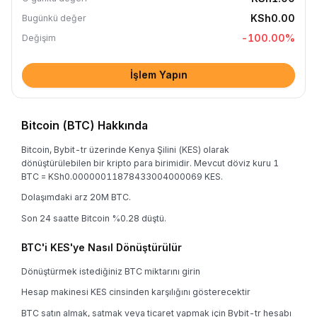
KSh0.00
Bugünkü değer
-100.00
%
Değişim
İşlem Yapın
Bitcoin (BTC) Hakkında
Bitcoin, Bybit-tr üzerinde Kenya Şilini (KES) olarak
dönüştürülebilen bir kripto para birimidir. Mevcut döviz kuru 1
BTC = KSh0.00000011878433004000069 KES.
Dolaşımdaki arz 20M BTC.
Son 24 saatte Bitcoin %0.28 düştü.
BTC'i KES'ye Nasıl Dönüştürülür
Dönüştürmek istediğiniz BTC miktarını girin
Hesap makinesi KES cinsinden karşılığını gösterecektir
BTC satın almak, satmak veya ticaret yapmak için Bybit-tr hesabı