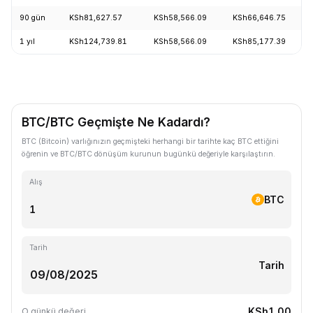
90 gün
KSh81,627.57
KSh58,566.09
KSh66,646.75
1 yıl
KSh124,739.81
KSh58,566.09
KSh85,177.39
BTC/BTC Geçmişte Ne Kadardı?
BTC (Bitcoin) varlığınızın geçmişteki herhangi bir tarihte kaç BTC ettiğini
öğrenin ve BTC/BTC dönüşüm kurunun bugünkü değeriyle karşılaştırın.
Alış
BTC
Tarih
Tarih
KSh1.00
O günkü değeri