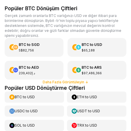
Popüler BTC Dönüşüm Çiftleri
Gerçek zamanlı oranlarla BTC varlığınızı USD ve diğer itibari para
birimlerine dönüştürün. Bybit-tr‘nin toplu piyasa yapıcı teklifleriyle
desteklenen sistemde, BTC varlığınızın mevcut değerini kontrol
edebilir; doğru oranlar ve gizli farklar olmadan güvenle dönüştürme
işlemi yapabilirsiniz.
BTC
to
SGD
BTC
to
USD
S$82,756
$65,188
BTC
to
AED
BTC
to
ARS
د.إ239,402
$97,486,366
Daha Fazla Görüntüleyin
↓
Popüler USD Dönüştürme Çiftleri
BTC
to
USD
ETH
to
USD
USDC
to
USD
USDT
to
USD
SOL
to
USD
TRX
to
USD