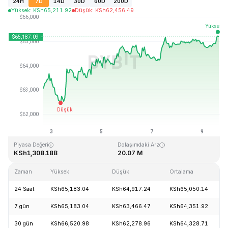
24H
7D
14D
30D
60D
200D
Yüksek
:
KSh
65,211.92
Düşük
:
KSh
62,456.49
Son Güncelleme: 2026-08-09, 16:07 GMT+0
Tüm Zamanların Zirvesi (ATH)
Tüm Zamanların Dibi (ATL)
KSh126,080.00
KSh67.81
Piyasa Değeri
Dolaşımdaki Arz
KSh1,308.18B
20.07 M
Zaman
Yüksek
Düşük
Ortalama
24 Saat
KSh65,183.04
KSh64,917.24
KSh65,050.14
7 gün
KSh65,183.04
KSh63,466.47
KSh64,351.92
30 gün
KSh66,520.98
KSh62,278.96
KSh64,328.71