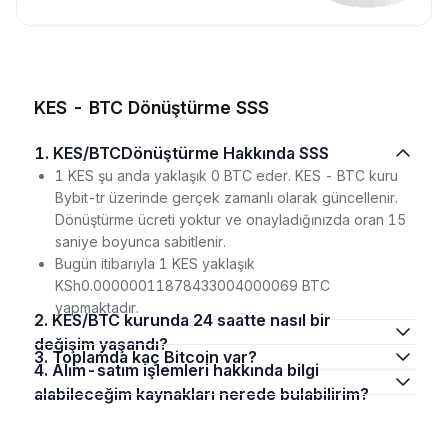
KES - BTC Dönüştürme SSS
1. KES/BTCDönüştürme Hakkında SSS
1 KES şu anda yaklaşık 0 BTC eder. KES - BTC kuru
Bybit-tr üzerinde gerçek zamanlı olarak güncellenir.
Dönüştürme ücreti yoktur ve onayladığınızda oran 15
saniye boyunca sabitlenir.
Bugün itibarıyla 1 KES yaklaşık
KSh0.00000011878433004000069 BTC
yapmaktadır.
2. KES/BTC kurunda 24 saatte nasıl bir
değişim yaşandı?
3. Toplamda kaç Bitcoin var?
4. Alım-satım işlemleri hakkında bilgi
alabileceğim kaynakları nerede bulabilirim?