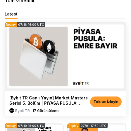
Tüm Videolar
Latest
Replay
07/16 16:00 UTC
[Bybit TR Canlı Yayın] Market Masters
Tekrarı İzleyin
Serisi 5. Bölüm | PİYASA PUSULA:
EMRE BAYIR
Bybit TR
17
Görüntüleme
Replay
07/10 16:00 UTC
Replay
07/01 17:30 UTC