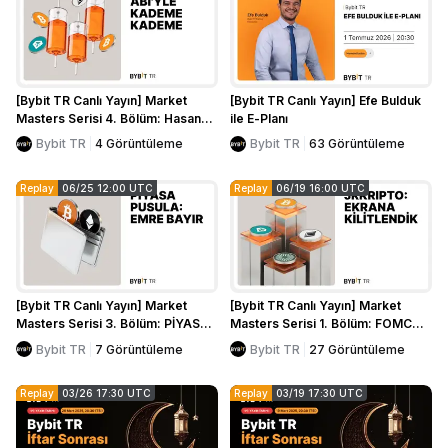
[Bybit TR Canlı Yayın] Market
[Bybit TR Canlı Yayın] Efe Bulduk
Masters Serisi 4. Bölüm: Hasan
ile E-Planı
Abi'yle Kademe Kademe
Bybit TR
4
Görüntüleme
Bybit TR
63
Görüntüleme
Replay
06/25 12:00 UTC
Replay
06/19 16:00 UTC
[Bybit TR Canlı Yayın] Market
[Bybit TR Canlı Yayın] Market
Masters Serisi 3. Bölüm: PİYASA
Masters Serisi 1. Bölüm: FOMC
PUSULA: EMRE BAYIR
Sonrası Piyasalar
Bybit TR
7
Görüntüleme
Bybit TR
27
Görüntüleme
Replay
03/26 17:30 UTC
Replay
03/19 17:30 UTC