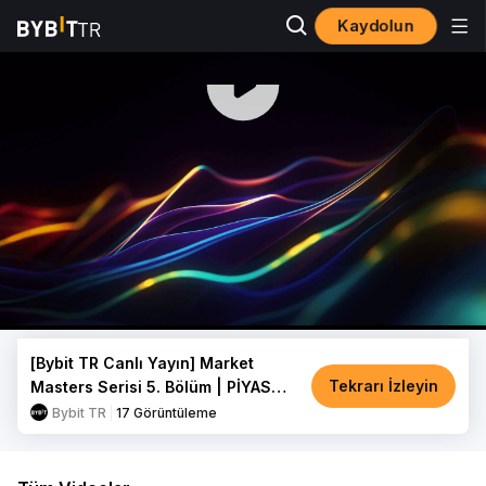
Kaydolun
00:00 / 46:32
[Bybit TR Canlı Yayın] Market
Tekrarı İzleyin
Masters Serisi 5. Bölüm | PİYASA
PUSULA: EMRE BAYIR
Bybit TR
17
Görüntüleme