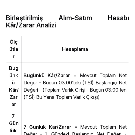
Birleştirilmiş Alım-Satım Hesabı
Kâr/Zarar Analizi
Ölç
ütle
Hesaplama
r
Bug
ünk
Bugünkü Kâr/Zarar
 = Mevcut Toplam Net 
ü 
Değer - Bugün 03.00’teki (TSİ) Başlangıç Net 
Kâr/
Değeri - (Toplam Varlık Girişi - Bugün 03.00’ten 
Zar
(TSİ) 
Bu Yana 
Toplam Varlık Çıkışı)
ar
7 
Gün
7 Günlük Kâr/Zarar
 = Mevcut Toplam Net 
lük 
Değer - 1. Gündeki Başlangıç Net Değeri - 