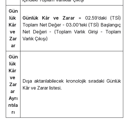
Gün
lük 
Günlük Kâr ve Zarar
 = 02.59’daki (TSİ) 
Kâr 
Toplam Net Değer - 03.00’teki (TSİ) Başlangıç 
ve 
Net Değeri - (Toplam Varlık Girişi - Toplam 
Zar
Varlık Çıkışı)
ar
Gün
lük 
Kâr 
ve 
Dışa aktarılabilecek kronolojik sıradaki Günlük 
Zar
Kâr ve Zarar listesi.
ar 
Ayrı
ntıla
rı