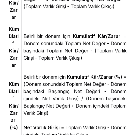
Kâr/
(Toplam Varlık Girişi - Toplam Varlık Çıkışı)
Zar
ar
Küm
ülati
Belirli bir dönem için 
Kümülatif Kâr/Zarar
 = 
f 
D
önem sonundaki Toplam Net Değer - 
D
önem 
Kâr/
başındaki Toplam Net Değer - (Toplam Varlık 
Zar
Girişi - Toplam Varlık Çıkışı)
ar
Belirli bir dönem için 
Kümülatif Kâr/Zarar (%)
 = 
Küm
(
D
önem sonundaki Toplam Net Değer - 
D
önem 
ülati
başındaki Başlangıç Net Değeri - 
D
önem 
f 
içindeki Net Varlık Girişi) / (
D
önem başındaki 
Kâr/
Başlangıç Net Değeri + 
D
önem içindeki Toplam 
Zar
Varlık Girişi)
ar 
(%)
Net Varlık Girişi
 = Toplam Varlık Girişi - 
D
önem 
içindeki Toplam Varlıklar Çıkışı