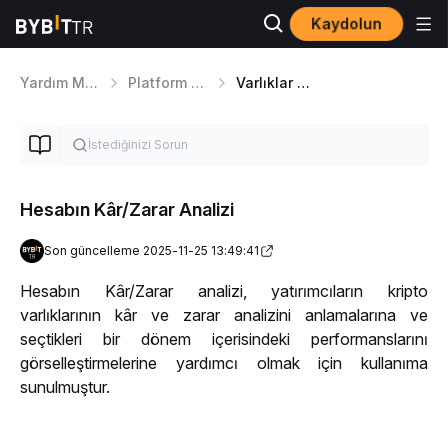
Kaydolun
Yardım Merkezi
Platform Turu
Varlıklar sayfasında gezinme
Hesabın Kâr/Zarar Analizi
Son güncelleme 2025-11-25 13:49:41
Hesa
bın
 Kâr/Zarar analizi, yatırımcıların kripto 
varlıklarının kâr ve zarar analizini anlamalarına ve 
seçtikleri 
bir dönem
 içerisindeki
 performanslarını 
görselleştirmelerine yardımcı olmak için kullanıma 
sunulmuştur.