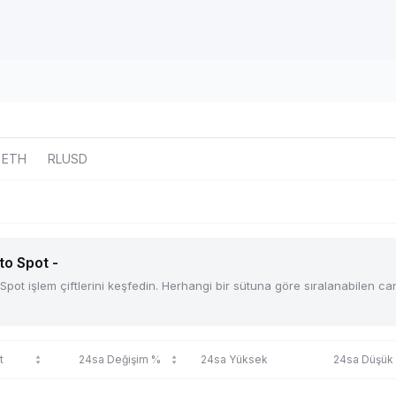
ETH
RLUSD
to Spot -
t işlem çiftlerini keşfedin. Herhangi bir sütuna göre sıralanabilen canlı
t
24sa Değişim %
24sa Yüksek
24sa Düşük