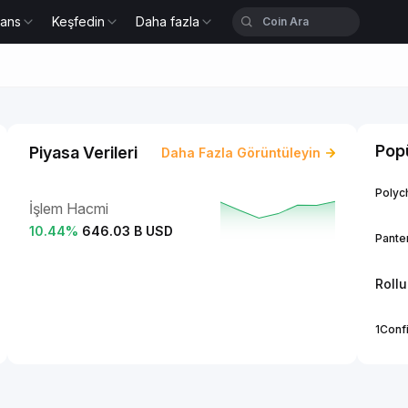
nans
Keşfedin
Daha fazla
Popü
Piyasa Verileri
Daha Fazla Görüntüleyin
Polych
İşlem Hacmi
10.44
%
646.03 B USD
Panter
Roll