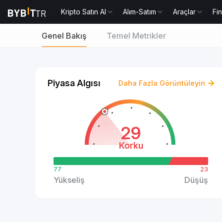
Kripto Satın Al
Alım-Satım
Araçlar
Fi
Genel Bakış
Temel Metrikler
Piyasa Algısı
Daha Fazla Görüntüleyin
29
Korku
77
23
Yükseliş
Düşüş