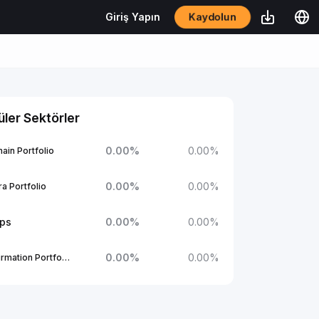
Kaydolun
Giriş Yapın
ler Sektörler
0.00
%
0.00
%
ain Portfolio
0.00
%
0.00
%
a Portfolio
ups
0.00
%
0.00
%
0.00
%
0.00
%
1Confirmation Portfolio