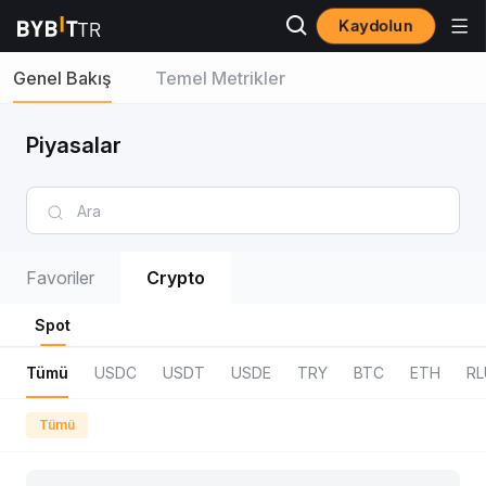
Kaydolun
Genel Bakış
Temel Metrikler
Piyasalar
Favoriler
Crypto
Spot
Tümü
USDC
USDT
USDE
TRY
BTC
ETH
RL
Tümü