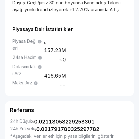
Düşüş. Geçtiğimiz 30 gün boyunca Bangladeş Takası,
aşağı yönlü trend izleyerek +12.20% oranında Artış.
Piyasaya Dair İstatistikler
Piyasa Değ
eri
157.23M
24sa Hacim
0
Dolaşımdak
i Arz
416.65M
Maks. Arz
--
Referans
24h Düşük
৳
0.02118058229258301
24h Yüksek
৳
0.021791780325297782
*Aşağıdaki veriler eth için piyasa bilgilerini gösterir