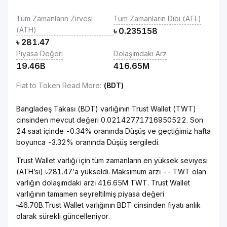
Tüm Zamanların Zirvesi
Tüm Zamanların Dibi (ATL)
(ATH)
৳
0.235158
৳
281.47
Piyasa Değeri
Dolaşımdaki Arz
19.46B
416.65M
Fiat to Token Read More
:
(BDT)
Bangladeş Takası (BDT) varlığının Trust Wallet (TWT)
cinsinden mevcut değeri 0.02142771716950522. Son
24 saat içinde -0.34% oranında Düşüş ve geçtiğimiz hafta
boyunca -3.32% oranında Düşüş sergiledi.
Trust Wallet varlığı için tüm zamanların en yüksek seviyesi
(ATH’si) ৳281.47’a yükseldi. Maksimum arzı -- TWT olan
varlığın dolaşımdaki arzı 416.65M TWT. Trust Wallet
varlığının tamamen seyreltilmiş piyasa değeri
৳46.70B.Trust Wallet varlığının BDT cinsinden fiyatı anlık
olarak sürekli güncelleniyor.