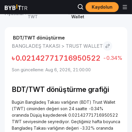
Kaydolun
Trust Wallet Fiyatı
Bangladeş Takası to Trust
Piyasalar
TWT
Wallet
BDT/TWT dönüştürme
BANGLADEŞ TAKASI > TRUST WALLET
৳
0.02142771716950522
-0.34%
Son güncelleme: Aug 6, 2026, 21:00:00
BDT/TWT dönüştürme grafiği
Bugün Bangladeş Takası varlığının (BDT) Trust Wallet
(TWT) cinsinden değeri son 24 saatte -0.34%
oranında Düşüş kaydederek 0.02142771716950522
TWT seviyesinde seyrediyor. Geçtiğimiz hafta boyunca
Bangladeş Takası varlığının değeri -3.32% oranında