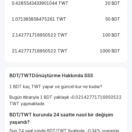
0.4285543433901044 TWT
20 BDT
1.071385858475261 TWT
50 BDT
2.142771716950522 TWT
100 BDT
21.42771716950522 TWT
1000 BDT
BDT/TWTDönüştürme Hakkında SSS
1 BDT kaç TWT yapar ve güncel kur ne kadar?
Bugün itibarıyla 1 BDT yaklaşık ৳0.02142771716950522
TWT yapmaktadır.
BDT/TWT kurunda 24 saatte nasıl bir değişim
yaşandı?
Son 24 saat içinde BDT/TWT fiyatında -0.34% oranında