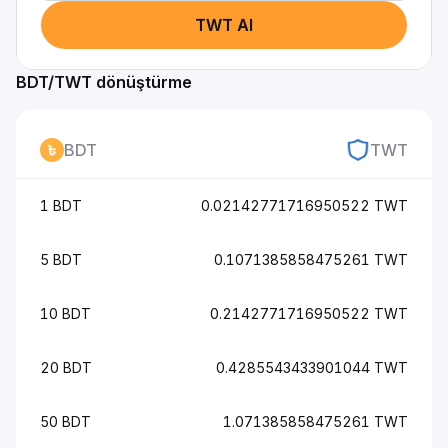
TWT Al
BDT/TWT dönüştürme
BDT
TWT
1 BDT
0.02142771716950522 TWT
5 BDT
0.1071385858475261 TWT
10 BDT
0.2142771716950522 TWT
20 BDT
0.4285543433901044 TWT
50 BDT
1.071385858475261 TWT