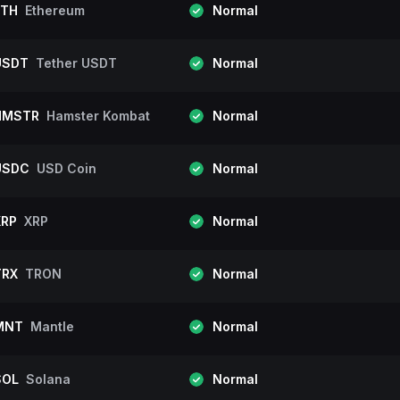
ETH
Ethereum
Normal
USDT
Tether USDT
Normal
HMSTR
Hamster Kombat
Normal
USDC
USD Coin
Normal
XRP
XRP
Normal
TRX
TRON
Normal
MNT
Mantle
Normal
SOL
Solana
Normal