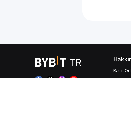
Hakkı
Basın Od
Duyurula
Risk Bey
İşlem Ücr
Genel Ba