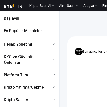
Kripto Satın Al
Alım-Satım
Araçlar
Fi
Başlayın
En Popüler Makaleler
Hesap Yönetimi
Son güncelleme 
KYC ve Güvenlik
Önlemleri
Platform Turu
Kripto Yatırma/Çekme
Kripto Satın Al