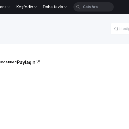
nans
Keşfedin
Daha fazla
Paylaşın
undefined