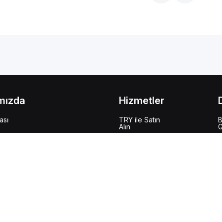
mızda
Hizmetler
ası
TRY ile Satın
B
Alın
G
r
Y
anı
D
etleri ve İşlemlere
kış
G
B
İ